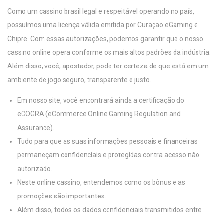
Como um cassino brasil legal e respeitável operando no país,
possuímos uma licença válida emitida por Curaçao eGaming e
Chipre. Com essas autorizações, podemos garantir que o nosso
cassino online opera conforme os mais altos padrões da indústria.
Além disso, você, apostador, pode ter certeza de que está em um
ambiente de jogo seguro, transparente e justo.
Em nosso site, você encontrará ainda a certificação do
eCOGRA (eCommerce Online Gaming Regulation and
Assurance).
Tudo para que as suas informações pessoais e financeiras
permaneçam confidenciais e protegidas contra acesso não
autorizado.
Neste online cassino, entendemos como os bônus e as
promoções são importantes.
Além disso, todos os dados confidenciais transmitidos entre