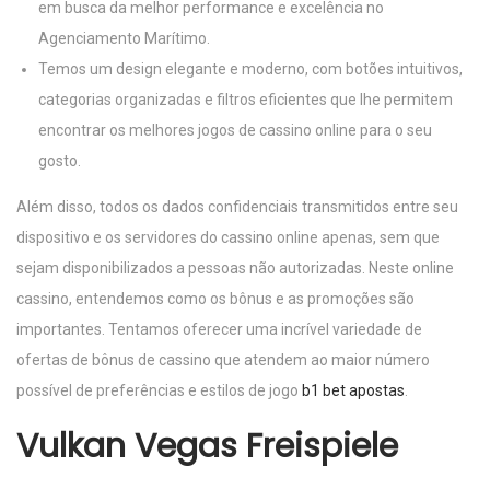
em busca da melhor performance e excelência no
Agenciamento Marítimo.
Temos um design elegante e moderno, com botões intuitivos,
categorias organizadas e filtros eficientes que lhe permitem
encontrar os melhores jogos de cassino online para o seu
gosto.
Além disso, todos os dados confidenciais transmitidos entre seu
dispositivo e os servidores do cassino online apenas, sem que
sejam disponibilizados a pessoas não autorizadas. Neste online
cassino, entendemos como os bônus e as promoções são
importantes. Tentamos oferecer uma incrível variedade de
ofertas de bônus de cassino que atendem ao maior número
possível de preferências e estilos de jogo
b1 bet apostas
.
Vulkan Vegas Freispiele