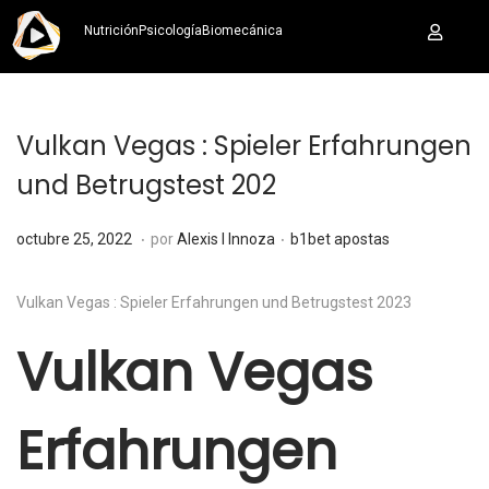
Nutrición
Psicología
Biomecánica
Vulkan Vegas ️: Spieler Erfahrungen
und Betrugstest 202
.
.
P
P
d
octubre 25, 2022
por
Alexis I Innoza
b1bet apostas
u
u
i
b
b
c
Vulkan Vegas ️: Spieler Erfahrungen und Betrugstest 2023
l
l
i
Vulkan Vegas
i
i
e
c
c
m
a
a
b
Erfahrungen
d
d
r
o
o
e