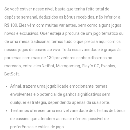
Se você estiver nesse nível, basta que tenha feito total de
depósito semanal, deduzidos os bônus recebidos, não inferior a
R$ 100. Eles vêm com muitas variantes, bem como alguns jogos
novos e exclusivos. Quer esteja à procura de um jogo temático ou
de uma mesa tradicional, temos tudo o que precisa aqui com os
nossos jogos de casino ao vivo. Toda essa variedade é graças às
parcerias com mais de 130 provedores conhecidíssimos no
mercado, entre eles NetEnt, Microgaming, Play`n GO, Evoplay,
BetSoft.
Afinal, trazem uma jogabilidade emocionante, temas
envolventes e o potencial de ganhos significativos sem
qualquer estratégia, dependendo apenas da sua sorte.
Tentamos oferecer uma incrível variedade de ofertas de bônus
de cassino que atendem ao maior número possível de
preferências e estilos de jogo.