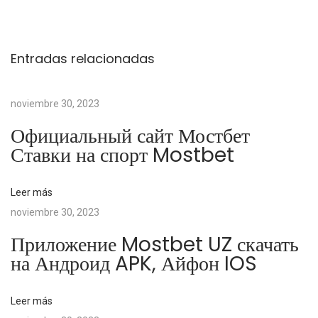
u
p
Entradas relacionadas
C
a
s
noviembre 30, 2023
i
Официальный сайт Мостбет
n
Ставки на спорт Mostbet
o
O
Leer más
n
noviembre 30, 2023
l
Приложение Mostbet UZ скачать
i
на Андроид APK, Айфон IOS
n
e
A
Leer más
z