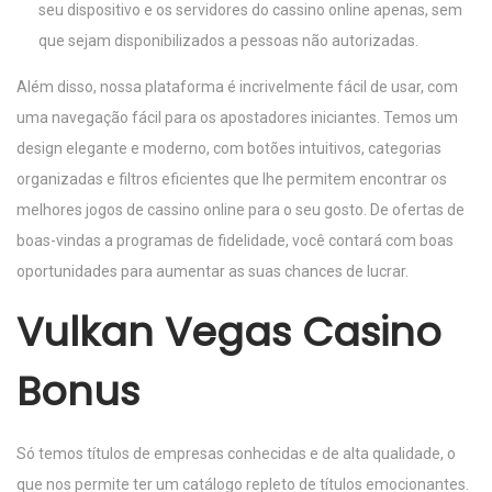
seu dispositivo e os servidores do cassino online apenas, sem
que sejam disponibilizados a pessoas não autorizadas.
Além disso, nossa plataforma é incrivelmente fácil de usar, com
uma navegação fácil para os apostadores iniciantes. Temos um
design elegante e moderno, com botões intuitivos, categorias
organizadas e filtros eficientes que lhe permitem encontrar os
melhores jogos de cassino online para o seu gosto. De ofertas de
boas-vindas a programas de fidelidade, você contará com boas
oportunidades para aumentar as suas chances de lucrar.
Vulkan Vegas Casino
Bonus
Só temos títulos de empresas conhecidas e de alta qualidade, o
que nos permite ter um catálogo repleto de títulos emocionantes.