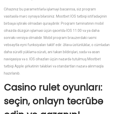
Cihazınız bu parametrlərlə işləməyi bacarırsa, siz proqram
vasitəsilə mərc oynaya bilərsiniz. Mostbet İOS tətbiqi istifadəçinin
birbaşa iştirakı olmadan quraşdırılır. Proqram təminatının mobil
cihazda düzgün işləməsi üçün qacetdə İOS 11.00 və ya daha
sonrakı versiya olmalıdır. Mobil proqram brauzerdəki rəsmi
vebsaytla eyni funksiyaları təklif edir. Əlavə üstünlüklər, o cümlədən
daha sürətli yükləmə sürəti, ani təkan bildirişləri, sadə və asan
naviqasiya və s. IOS cihazları üçün nəzərdə tutulmuş Mostbet
tətbiqi Apple şirkətinin tələbləri və standartları nəzərə alınmaqla
hazırlanıb.
Casino rulet oyunları:
seçin, onlayn təcrübə