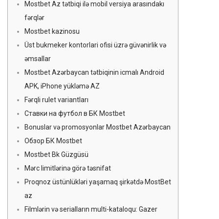
Mostbet Az tətbiqi ilə mobil versiya arasındakı
fərqlər
Mostbet kazinosu
Üst bukmeker kontorlari ofisi üzrə güvənirlik və
əmsallar
Mostbet Azərbaycan tətbiqinin icmalı Android
APK, iPhone yükləmə AZ
Fərqli rulet variantları
Ставки на футбол в БК Mostbet
Bonuslar və promosyonlar Mostbet Azərbaycan
Обзор БК Mostbet
Mоstbеt Bk Güzgüsü
Mərc limitlərinə görə təsnifat
Proqnoz üstünlükləri yaşamaq şirkətdə MostBet
az
Filmlərin və serialların multi-kataloqu: Gazer