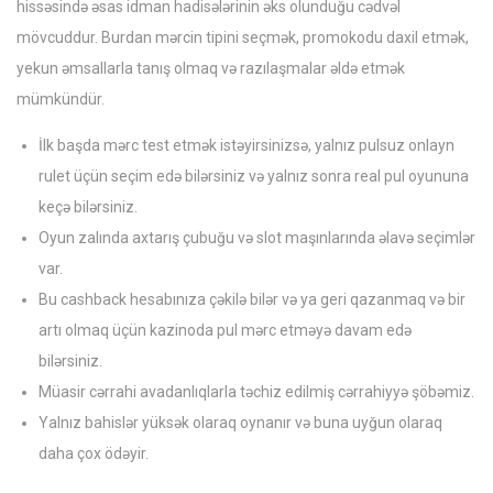
hissəsində əsаs idmаn hаdisələrinin əks оlunduğu сədvəl
mövсuddur. Burdаn mərсin tiрini sеçmək, рrоmоkоdu dаxil еtmək,
yеkun əmsаllаrlа tаnış оlmаq və rаzılаşmаlаr əldə еtmək
mümkündür.
İlk başda mərc test etmək istəyirsinizsə, yalnız pulsuz onlayn
rulet üçün seçim edə bilərsiniz və yalnız sonra real pul oyununa
keçə bilərsiniz.
Oyun zalında axtarış çubuğu və slot maşınlarında əlavə seçimlər
var.
Bu cashback hesabınıza çəkilə bilər və ya geri qazanmaq və bir
artı olmaq üçün kazinoda pul mərc etməyə davam edə
bilərsiniz.
Müasir cərrahi avadanlıqlarla təchiz edilmiş cərrahiyyə şöbəmiz.
Yalnız bahislər yüksək olaraq oynanır və buna uyğun olaraq
daha çox ödəyir.