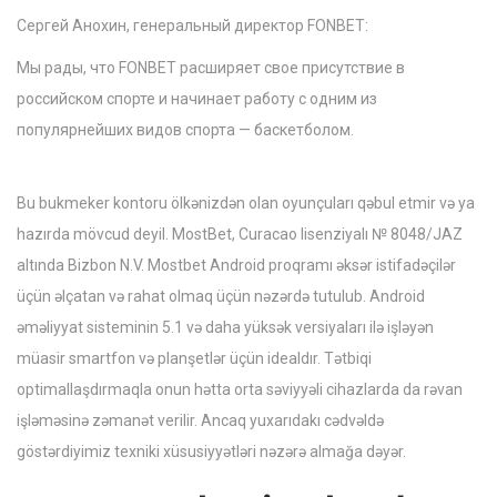
Сергей Анохин, генеральный директор FONBET:
Мы рады, что FONBET расширяет свое присутствие в
российском спорте и начинает работу с одним из
популярнейших видов спорта — баскетболом.
Bu bukmeker kontoru ölkənizdən olan oyunçuları qəbul etmir və ya
hazırda mövcud deyil. MostBet, Curacao lisenziyalı № 8048/JAZ
altında Bizbon N.V. Mostbet Android proqramı əksər istifadəçilər
üçün əlçatan və rahat olmaq üçün nəzərdə tutulub. Android
əməliyyat sisteminin 5.1 və daha yüksək versiyaları ilə işləyən
müasir smartfon və planşetlər üçün idealdır. Tətbiqi
optimallaşdırmaqla onun hətta orta səviyyəli cihazlarda da rəvan
işləməsinə zəmanət verilir. Ancaq yuxarıdakı cədvəldə
göstərdiyimiz texniki xüsusiyyətləri nəzərə almağa dəyər.