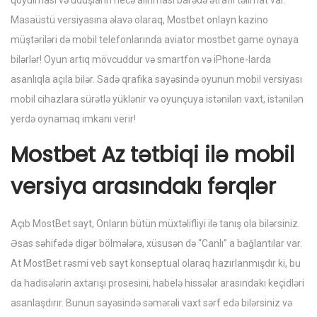
Masaüstü versiyasına əlavə olaraq, Mostbet onlayn kazino
müştəriləri də mobil telefonlarında aviator mostbet game oynaya
bilərlər! Oyun artıq mövcuddur və smartfon və iPhone-larda
asanlıqla açıla bilər. Sadə qrafika sayəsində oyunun mobil versiyası
mobil cihazlara sürətlə yüklənir və oyunçuya istənilən vaxt, istənilən
yerdə oynamaq imkanı verir!
Mostbet Az tətbiqi ilə mobil
versiya arasındakı fərqlər
Açıb MostBet sayt, Onların bütün müxtəlifliyi ilə tanış ola bilərsiniz.
Əsas səhifədə digər bölmələrə, xüsusən də “Canlı” a bağlantılar var.
At MostBet rəsmi veb sayt konseptual olaraq hazırlanmışdır ki, bu
da hadisələrin axtarışı prosesini, habelə hissələr arasındakı keçidləri
asanlaşdırır. Bunun sayəsində səmərəli vaxt sərf edə bilərsiniz və