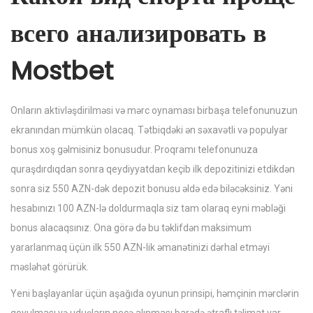
всего анализировать в
Mostbet
Onların aktivləşdirilməsi və mərc oynaması birbaşa telefonunuzun
ekranından mümkün olacaq. Tətbiqdəki ən səxavətli və populyar
bonus xoş gəlmisiniz bonusudur. Proqramı telefonunuza
quraşdırdıqdan sonra qeydiyyatdan keçib ilk depozitinizi etdikdən
sonra siz 550 AZN-dək depozit bonusu əldə edə biləcəksiniz. Yəni
hesabınızı 100 AZN-lə doldurmaqla siz tam olaraq eyni məbləği
bonus alacaqsınız. Ona görə də bu təklifdən maksimum
yararlanmaq üçün ilk 550 AZN-lik əmanətinizi dərhal etməyi
məsləhət görürük.
Yeni başlayanlar üçün aşağıda oyunun prinsipi, həmçinin mərclərin
qoyulması və uduşların necə alınması barədə ətraflı təlimat var.