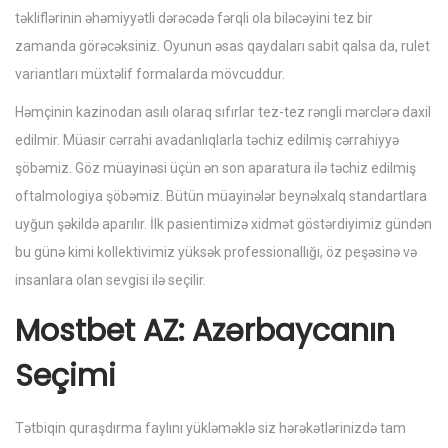
təkliflərinin əhəmiyyətli dərəcədə fərqli ola biləcəyini tez bir
zamanda görəcəksiniz. Oyunun əsas qaydaları sabit qalsa da, rulet
variantları müxtəlif formalarda mövcuddur.
Həmçinin kazinodan asılı olaraq sıfırlar tez-tez rəngli mərclərə daxil
edilmir. Müasir cərrahi avadanlıqlarla təchiz edilmiş cərrahiyyə
şöbəmiz. Göz müayinəsi üçün ən son aparatura ilə təchiz edilmiş
oftalmologiya şöbəmiz. Bütün müayinələr beynəlxalq standartlara
uyğun şəkildə aparılır. İlk pasientimizə xidmət göstərdiyimiz gündən
bu günə kimi kollektivimiz yüksək professionallığı, öz peşəsinə və
insanlara olan sevgisi ilə seçilir.
Mostbet AZ: Azərbaycanın
Seçimi
Tətbiqin quraşdırma faylını yükləməklə siz hərəkətlərinizdə tam