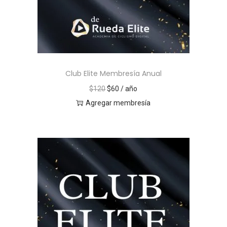
Club Elite Membresía Anual
$
120
$
60
/ año
Agregar membresía