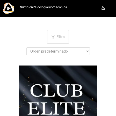
Nutrición
Psicología
Biomecánica
Filtro