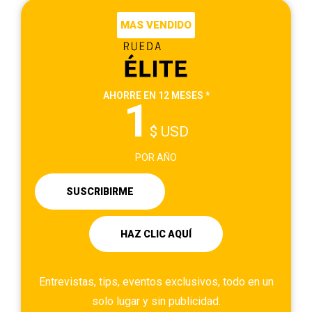
MAS VENDIDO
AHORRE EN 12 MESES *
1
$ USD
POR AÑO
SUSCRIBIRME
HAZ CLIC AQUÍ
Entrevistas, tips, eventos exclusivos, todo en un
solo lugar y sin publicidad.