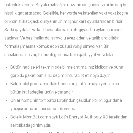
üstünlük verirlər. Böyük məbləğlər qazanmaq şansınızı artırmaq bu
hissi ikiqat artıracaq. Beləliklə, hər yerdə və istənilən vaxt vaxt keçirə
bilərsiniz.Blackjack dünyanın ən məşhur kart oyunlarından biridir.
Sadə qaydalar və kart hesablama strategiyası bu əyləncəni canlı
saxlayır. Və bəzi hallarda, simvolu əvəz edən və qalib ardıcıllığın
formalaşmasına kömək edən xüsusi vəhşi simvol var. Bir
səpələnmə də var, təsadüfi görünsə belə qalibiyyət verə bilər.
Bütün hadisələri təxmin edə bilmə ehtimalınız kiçikdir və buna
görə də paket bahisi ilə seçimə müraciət etməyə dəyər.
Bəli, mobil proqramındakı bonus bu platformaya yeni gələn
bütün istifadəçilər üçün əlçatandır.
Onlar həmçinin tərtibatçı tərəfindən çeşidlənə bilər, əgər daha
yaxşısı buna xüsusi üstünlük verirsə.
Belə ki MostBet.com saytı Let`s Encrypt Authority X3 tərəfindən
sertifikatlaşdırılmışdır.