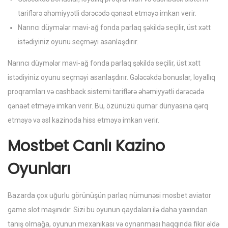
tariflərə əhəmiyyətli dərəcədə qənaət etməyə imkan verir.
Narıncı düymələr mavi-ağ fonda parlaq şəkildə seçilir, üst xətt
istədiyiniz oyunu seçməyi asanlaşdırır.
Narıncı düymələr mavi-ağ fonda parlaq şəkildə seçilir, üst xətt
istədiyiniz oyunu seçməyi asanlaşdırır. Gələcəkdə bonuslar, loyallıq
proqramları və cashback sistemi tariflərə əhəmiyyətli dərəcədə
qənaət etməyə imkan verir. Bu, özünüzü qumar dünyasına qərq
etməyə və əsl kazinoda hiss etməyə imkan verir.
Mostbet Canlı Kazino
Oyunları
Bazarda çox uğurlu görünüşün parlaq nümunəsi mosbet aviator
game slot maşınıdır. Sizi bu oyunun qaydaları ilə daha yaxından
tanış olmağa, oyunun mexanikası və oynanması haqqında fikir əldə