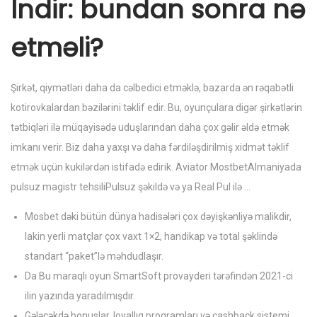
Indir: bundan sonra nə
etməli?
Şirkət, qiymətləri daha da cəlbedici etməklə, bazarda ən rəqabətli
kotirovkalardan bəzilərini təklif edir. Bu, oyunçulara digər şirkətlərin
tətbiqləri ilə müqayisədə uduşlarından daha çox gəlir əldə etmək
imkanı verir. Biz daha yaxşı və daha fərdiləşdirilmiş xidmət təklif
etmək üçün kukilərdən istifadə edirik. Aviator MostbetAlmaniyada
pulsuz magistr tehsiliPulsuz şəkildə və ya Real Pul ilə …
Mosbet dəki bütün dünya hadisələri çox dəyişkənliyə malikdir,
lakin yerli matçlar çox vaxt 1×2, handikap və total şəklində
standart “paket”lə məhdudlaşır.
Da Bu maraqlı oyun SmartSoft provayderi tərəfindən 2021-ci
ilin yazında yaradılmışdır.
Gələcəkdə bonuslar, loyallıq proqramları və cashback sistemi