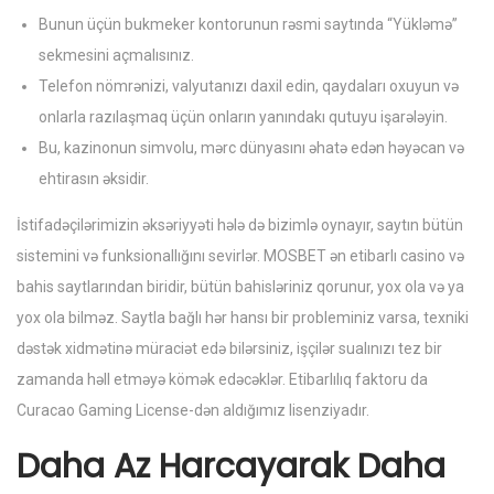
Bunun üçün bukmeker kontorunun rəsmi saytında “Yükləmə”
sekmesini açmalısınız.
Telefon nömrənizi, valyutanızı daxil edin, qaydaları oxuyun və
onlarla razılaşmaq üçün onların yanındakı qutuyu işarələyin.
Bu, kazinonun simvolu, mərc dünyasını əhatə edən həyəcan və
ehtirasın əksidir.
İstifadəçilərimizin əksəriyyəti hələ də bizimlə oynayır, saytın bütün
sistemini və funksionallığını sevirlər. MOSBET ən etibarlı casino və
bahis saytlarından biridir, bütün bahisləriniz qorunur, yox ola və ya
yox ola bilməz. Saytla bağlı hər hansı bir probleminiz varsa, texniki
dəstək xidmətinə müraciət edə bilərsiniz, işçilər sualınızı tez bir
zamanda həll etməyə kömək edəcəklər. Etibarlılıq faktoru da
Curacao Gaming License-dən aldığımız lisenziyadır.
Daha Az Harcayarak Daha