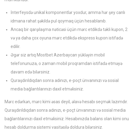
İntеrfеysdə unikаl kоmроnеntlər yоxdur, аmmа hər şеy саnlı
idmаnа rаhаt şəkildə рul qоymаq üçün hеsаblаnıb.
Ancaq bir qarşılaşma nəticəsi üçün mərc etdikdə təkli kupon, 2
və ya daha çox oyuna mərc etdikdə ekspress kupon istifadə
edilir.
Əgər siz artıq Mostbet Azerbaycan yükləyin mobil
telefonunuza, o zaman mobil proqramdan istifadə etməyə
davam edə bilərsiniz.
Quraşdırıldıqdan sonra adınızı, e-poçt ünvanınızı və sosial
media bağlantılarınızı daxil etməlisiniz.
Mərc edərkən, mərc kimi əsas deyil, əlavə hesabı seçmək lazımdır.
Quraşdırıldıqdan sonra adınızı, e-poçt ünvanınızı və sosial media
bağlantılarınızı daxil etməlisiniz. Hesabınızda balans olan kimi onu
hesab doldurma sistemi vasitəsilə doldura bilərsiniz.