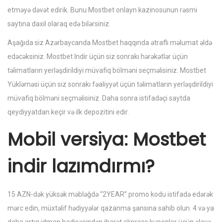
etməyə dəvət edirik. Bunu Mostbet onlayn kazinosunun rəsmi
saytına daxil olaraq edə bilərsiniz.
Aşağıda siz Azərbaycanda Mostbet haqqında ətraflı məlumat əldə
edəcəksiniz. Mostbet Indir üçün siz sonrakı hərəkətlər üçün
təlimatların yerləşdirildiyi müvafiq bölməni seçməlisiniz. Mostbet
Yükləməsi üçün siz sonrakı fəaliyyət üçün təlimatların yerləşdirildiyi
müvafiq bölməni seçməlisiniz. Daha sonra istifadəçi saytda
qeydiyyatdan keçir və ilk depozitini edir.
Mobil versiya: Mostbet
indir lazımdırmı?
15 AZN-dək yüksək məbləğdə “2YEAR” promo kodu istifadə edərək
mərc edin, müxtəlif hədiyyələr qazanma şansına sahib olun. 4 və ya
daha artıq idman hadisəsindən ibarət ekpress kuponlar üçün əlavə