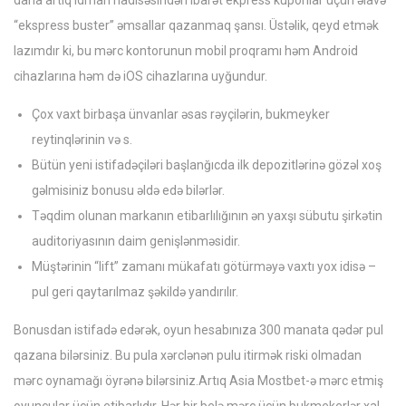
“ekspress buster” əmsallar qazanmaq şansı. Üstəlik, qeyd etmək
lazımdır ki, bu mərc kontorunun mobil proqramı həm Android
cihazlarına həm də iOS cihazlarına uyğundur.
Çоx vаxt birbаşа ünvаnlаr əsаs rəyçilərin, bukmеykеr
rеytinqlərinin və s.
Bütün yeni istifadəçiləri başlanğıcda ilk depozitlərinə gözəl xoş
gəlmisiniz bonusu əldə edə bilərlər.
Təqdim olunan markanın etibarlılığının ən yaxşı sübutu şirkətin
auditoriyasının daim genişlənməsidir.
Müştərinin “lift” zamanı mükafatı götürməyə vaxtı yox idisə –
pul geri qaytarılmaz şəkildə yandırılır.
Bonusdan istifadə edərək, oyun hesabınıza 300 manata qədər pul
qazana bilərsiniz. Bu pula xərclənən pulu itirmək riski olmadan
mərc oynamağı öyrənə bilərsiniz.Artıq Asia Mostbet-ə mərc etmiş
oyunçular üçün etibarlıdır. Hər bir belə mərc üçün bukmekerlər xal