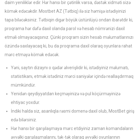
daim yeniliklər edir. Hər hansı bir çətinlik varsa, dəstək xidməti sizə
kömək edəcəkdir. Mostbet AZ (Tətbiq) ilə siz həmişə istədiyinizi
tapa biləcəksiniz. Tətbiqin digər böyük üstünlüyü ondan ibarətdir ki,
proqrama hər dəfə daxil olanda parol və hesab nömrənizi daxil
etməli olmayacaqsınız. Çünki proqram sizin hesab məlumatlarınızı
özündə saxlayacaq ki, bu da proqrama daxil olaraq oyunlara rahat
mərc etməyə kömək edəcək.
Yəni, saytın dizaynı o qədər əlverişlidir ki, istədiyiniz məlumatı,
statistikanı, etmək istədiniz mərci saniyələr içində reallaşdırmaq
mümkündür.
Yenidən qeydiyyatdan keçməyinizə və pul köçürməyinizə
ehtiyac yoxdur.
İndiki halda siz, asanlıqla rəsmi domenə daxil olub, MostBet giriş
edə bilərsiniz.
Hər hansı bir qarşılaşmaya mərc etdiyiniz zaman komandaların
əvvəlki qarşılaşmalarını, tək-tək olaraq əvvəlki oyunlarının