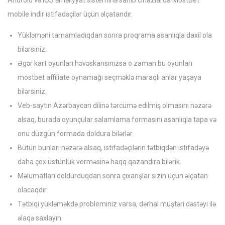
mobile indir istifadəçilər üçün əlçatandır.
Yükləməni tamamladıqdan sonra proqrama asanlıqla daxil ola
bilərsiniz.
Əgər kart oyunları həvəskarısınızsa o zaman bu oyunları
mostbet affiliate oynamağı seçməklə maraqlı anlar yaşaya
bilərsiniz.
Veb-saytın Azərbaycan dilinə tərcümə edilmiş olmasını nəzərə
alsaq, burada oyunçular salamlama formasını asanlıqla tapa və
onu düzgün formada doldura bilərlər.
Bütün bunları nəzərə alsaq, istifadəçilərin tətbiqdən istifadəyə
daha çox üstünlük verməsinə haqq qazandıra bilərik.
Məlumatları doldurduqdan sonra çıxarışlar sizin üçün əlçatan
olacaqdır.
Tətbiqi yükləməkdə probleminiz varsa, dərhal müştəri dəstəyi ilə
əlaqə saxlayın.