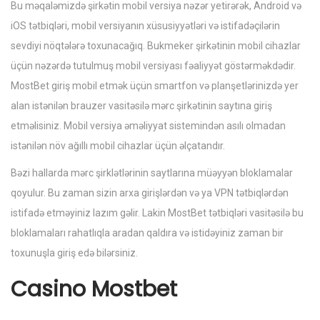
Bu məqaləmizdə şirkətin mobil versiya nəzər yetirərək, Android və
iOS tətbiqləri, mobil versiyanın xüsusiyyətləri və istifadəçilərin
sevdiyi nöqtələrə toxunacağıq. Bukmeker şirkətinin mobil cihazlar
üçün nəzərdə tutulmuş mobil versiyası fəaliyyət göstərməkdədir.
MostBet giriş mobil etmək üçün smartfon və planşetlərinizdə yer
alan istənilən brauzer vasitəsilə mərc şirkətinin saytına giriş
etməlisiniz. Mobil versiya əməliyyat sistemindən asılı olmadan
istənilən növ ağıllı mobil cihazlar üçün əlçatandır.
Bəzi hallarda mərc şirklətlərinin saytlarına müəyyən bloklamalar
qoyulur. Bu zaman sizin arxa girişlərdən və ya VPN tətbiqlərdən
istifadə etməyiniz lazım gəlir. Lakin MostBet tətbiqləri vasitəsilə bu
bloklamaları rahatlıqla aradan qaldıra və istidəyiniz zaman bir
toxunuşla giriş edə bilərsiniz.
Casino Mostbet