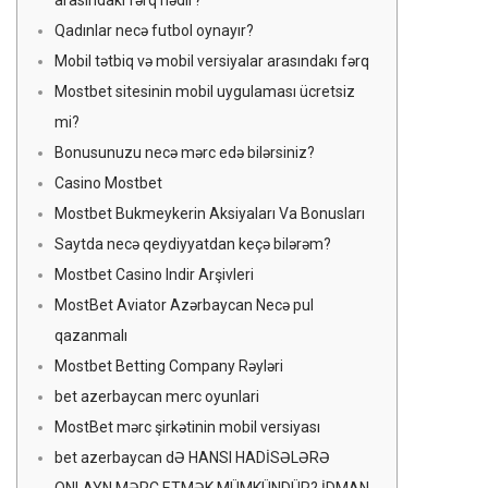
e
e
Qadınlar necə futbol oynayır?
l
n
Mobil tətbiq və mobil versiyalar arasındakı fərq
Mostbet sitesinin mobil uygulaması ücretsiz
mi?
Bonusunuzu necə mərc edə bilərsiniz?
Casino Mostbet
Mostbet Bukmeykerin Aksiyaları Va Bonusları
Saytda necə qeydiyyatdan keçə bilərəm?
Mostbet Casino Indir Arşivleri
MostBet Aviator Azərbaycan Necə pul
qazanmalı
Mostbet Betting Company Rəyləri
bet azerbaycan merc oyunlari
MostBet mərc şirkətinin mobil versiyası
bet azerbaycan dƏ HANSI HADİSƏLƏRƏ
ONLAYN MƏRC ETMƏK MÜMKÜNDÜR? İDMAN