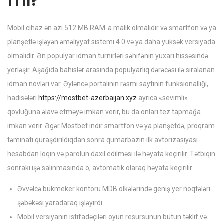
Mobil cihaz ən azı 512 MB RAM-a malik olmalıdır və smartfon və ya
planşetlə işləyən əməliyyat sistemi 4.0 və ya daha yüksək versiyada
olmalıdır. Ən populyar idman turnirləri səhifənin yuxarı hissəsində
yerləşir. Aşağıda bahislər arasında populyarlıq dərəcəsi ilə sıralanan
idman növləri var. Əyləncə portalının rəsmi saytının funksionallığı,
hadisələri
https://mostbet-azerbaijan.xyz
ayrıca «sevimli»
qovluğuna əlavə etməyə imkan verir, bu da onları tez tapmağa
imkan verir. Əgər Mostbet indir smartfon və ya planşetdə, proqram
təminatı quraşdırıldıqdan sonra qumarbazın ilk avtorizasiyası
hesabdan loqin və parolun daxil edilməsi ilə həyata keçirilir. Tətbiqin
sonrakı işə salınmasında o, avtomatik olaraq həyata keçirilir.
Əvvəlcə bukmeker kontoru MDB ölkələrində geniş yer nöqtələri
şəbəkəsi yaradaraq işləyirdi.
Mobil versiyanın istifadəçiləri oyun resursunun bütün təklif və