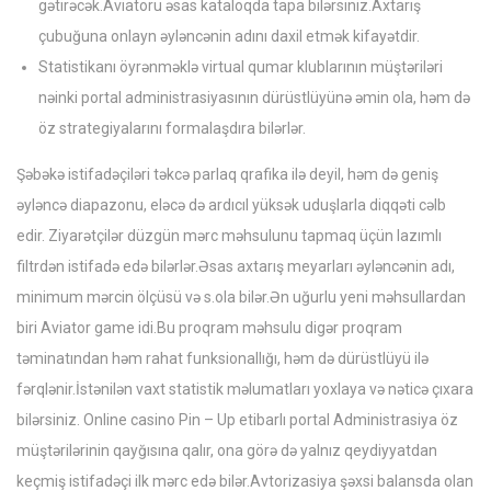
gətirəcək.Aviatoru əsas kataloqda tapa bilərsiniz.Axtarış
çubuğuna onlayn əyləncənin adını daxil etmək kifayətdir.
Statistikanı öyrənməklə virtual qumar klublarının müştəriləri
nəinki portal administrasiyasının dürüstlüyünə əmin ola, həm də
öz strategiyalarını formalaşdıra bilərlər.
Şəbəkə istifadəçiləri təkcə parlaq qrafika ilə deyil, həm də geniş
əyləncə diapazonu, eləcə də ardıcıl yüksək uduşlarla diqqəti cəlb
edir. Ziyarətçilər düzgün mərc məhsulunu tapmaq üçün lazımlı
filtrdən istifadə edə bilərlər.Əsas axtarış meyarları əyləncənin adı,
minimum mərcin ölçüsü və s.ola bilər.Ən uğurlu yeni məhsullardan
biri Aviator game idi.Bu proqram məhsulu digər proqram
təminatından həm rahat funksionallığı, həm də dürüstlüyü ilə
fərqlənir.İstənilən vaxt statistik məlumatları yoxlaya və nəticə çıxara
bilərsiniz. Online casino Pin – Up etibarlı portal Administrasiya öz
müştərilərinin qayğısına qalır, ona görə də yalnız qeydiyyatdan
keçmiş istifadəçi ilk mərc edə bilər.Avtorizasiya şəxsi balansda olan