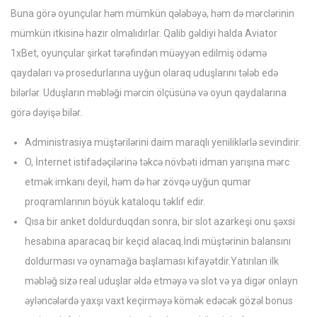
Buna görə oyunçular həm mümkün qələbəyə, həm də mərclərinin
mümkün itkisinə hazır olmalıdırlar. Qalib gəldiyi halda Aviator
1xBet, oyunçular şirkət tərəfindən müəyyən edilmiş ödəmə
qaydaları və prosedurlarına uyğun olaraq uduşlarını tələb edə
bilərlər. Uduşların məbləği mərcin ölçüsünə və oyun qaydalarına
görə dəyişə bilər.
Administrasiya müştərilərini daim maraqlı yeniliklərlə sevindirir.
O, İnternet istifadəçilərinə təkcə növbəti idman yarışına mərc
etmək imkanı deyil, həm də hər zövqə uyğun qumar
proqramlarının böyük kataloqu təklif edir.
Qısa bir anket doldurduqdan sonra, bir slot azarkeşi onu şəxsi
hesabına aparacaq bir keçid alacaq.İndi müştərinin balansını
doldurması və oynamağa başlaması kifayətdir.Yatırılan ilk
məbləğ sizə real uduşlar əldə etməyə və slot və ya digər onlayn
əyləncələrdə yaxşı vaxt keçirməyə kömək edəcək gözəl bonus