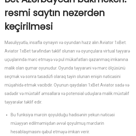
rəsmi saytın nəzərdən
keçirilməsi
Məsuliyyətlə, insafla oynayın və oyundan həzz alın Aviator 1xBet.
Aviator 1xBet tərəfindən təklif olunan və oyunçulara virtual təyyarə
uçuşlarında mərc etməyə və pul mükafatları qazanmaq imkanına
malik olan qumar oyunudur. Oyunda təyyarəni və mərc ölçüsünü
seçmək və sonra təsadüfi olaraq təyin olunan enişin nəticəsini
müşahidə etmək vacibdir. Oyunun qaydaları 1xBet Aviator sadə və
sadədir və müxtəlif əmsallara və potensial uduşlara malik müxtəlif
təyyarələr təklif edir.
Bu funksiya mərcin qoyulduğu hadisənin yekun nəticəsi
müəyyən edilməmişdən əvvəl qoyulmuş mərclərin
hesablaşmasını qəbul etməyə imkan verir.