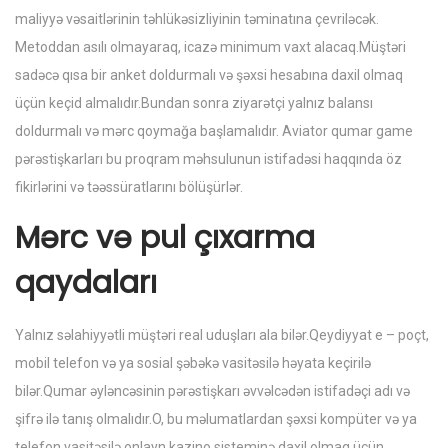
maliyyə vəsaitlərinin təhlükəsizliyinin təminatına çevriləcək.
Metoddan asılı olmayaraq, icazə minimum vaxt alacaq.Müştəri
sadəcə qısa bir anket doldurmalı və şəxsi hesabına daxil olmaq
üçün keçid almalıdır.Bundan sonra ziyarətçi yalnız balansı
doldurmalı və mərc qoymağa başlamalıdır. Aviator qumar game
pərəstişkarları bu proqram məhsulunun istifadəsi haqqında öz
fikirlərini və təəssüratlarını bölüşürlər.
Mərc və pul çıxarma
qaydaları
Yalnız səlahiyyətli müştəri real uduşları ala bilər.Qeydiyyat e – poçt,
mobil telefon və ya sosial şəbəkə vasitəsilə həyata keçirilə
bilər.Qumar əyləncəsinin pərəstişkarı əvvəlcədən istifadəçi adı və
şifrə ilə tanış olmalıdır.O, bu məlumatlardan şəxsi kompüter və ya
telefon vasitəsilə onlayn kazino sisteminə daxil olmaq üçün