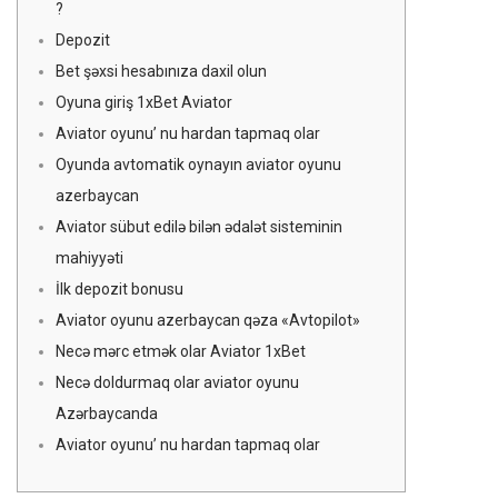
?
Depozit
Bet şəxsi hesabınıza daxil olun
Oyuna giriş 1xBet Aviator
Aviator oyunu’ nu hardan tapmaq olar
Oyunda avtomatik oynayın aviator oyunu
azerbaycan
Aviator sübut edilə bilən ədalət sisteminin
mahiyyəti
İlk depozit bonusu
Aviator oyunu azerbaycan qəza «Avtopilot»
Necə mərc etmək olar Aviator 1xBet
Necə doldurmaq olar aviator oyunu
Azərbaycanda
Aviator oyunu’ nu hardan tapmaq olar