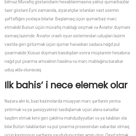
bilməz.Müvafiq göstəricilərin hesablanmasına yalnız qumarbazlar
təsir göstərir.Eyni zamanda, ziyarətçilər istənilən vaxt sxemin
şəffaflığını yoxlaya bilərlər. Başlamaq üçün qumarbaz mərc
etməlidir.Bunun üçün müvafiq məbləği seçmək və Aviator düyməni
sıxmaq lazımdır. Aviator crash oyun sistemindən uduşları lazımi
vaxtda geri götürmək üçün qumar həvəskarı sadəcə nağd pul
çıxarmalıdır.Xüsusi düyməni basdıqdan sonra müştərinin hesabına
nağd pul çıxarma əmsalının hasilinə və mərc məbləğinə bərabər
uduş əldə olunacaq.
Ilk bahis’ i necə elemek olar
Nəzərə alın ki, bəzi kazinolarda müəyyən mərc şərtlərini yerinə
yetirmək və ya şəxsiyyətinizi təsdiqləmək üçün əlavə sənədlər
təqdim etmək kimi geri çəkilmə məhdudiyyətləri və ya tələbləri ola
bilər.Bütün tələblərdən və pul çıxarma prosesindən xəbərdar olmaq
üçün kazinonun şərtlərini oxuduğunuzdan əmin olun. Qeyd etmək