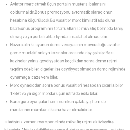
Aviator mərc etmək üçün portalın müştərisi balansını
doldurmalıdır.Bonus promosyonu avtomatik olaraq onun
hesabına köçürüləcək.Bu vəsaitlər mərc kimi istifadə oluna
bilər.Bonus proqramının təfərrüatları ilə müvafiq bölmədə tanış
olmaq və ya portal rəhbərliyindən məsləhət almaq olar.
Nəzərə alın ki, oyunun demo versiyasının mövcudluğu aviator
game müxtəlif onlayn kazinolar arasında dəyişə bilər.Bəzi
kazinolar yalnız qeydiyyatdan keçdikdən sonra demo rejimi
təqdim edə bilər, digərləri isə qeydiyyat olmadan demo rejimində
oynamağa icazə verə bilər.
Mərc oynadıqdan sonra bonus vəsaitləri hesabdan çıxarıla bilər
1xBet və ya digər mərclər üçün istifadə edilə bilər.
Buna görə oyunçular həm mümkün qələbəyə, həm də
mərclərinin mümkün itkisinə hazır olmalıdırlar.
İstədiyiniz zaman mərc panelində müvafiq rejimi aktivləşdirə
bilərsiniz.Aktivləşdirildikdən sonra Aviator oyun proqramı – aviator