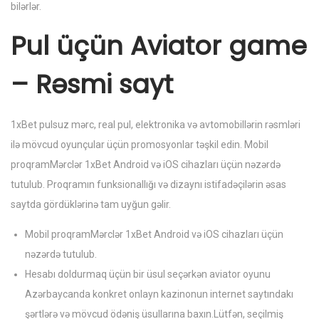
bilərlər.
Pul üçün Aviator game
– Rəsmi sayt
1xBet pulsuz mərc, real pul, elektronika və avtomobillərin rəsmləri
ilə mövcud oyunçular üçün promosyonlar təşkil edin. Mobil
proqramMərclər 1xBet Android və iOS cihazları üçün nəzərdə
tutulub. Proqramın funksionallığı və dizaynı istifadəçilərin əsas
saytda gördüklərinə tam uyğun gəlir.
Mobil proqramMərclər 1xBet Android və iOS cihazları üçün
nəzərdə tutulub.
Hesabı doldurmaq üçün bir üsul seçərkən aviator oyunu
Azərbaycanda konkret onlayn kazinonun internet saytındakı
şərtlərə və mövcud ödəniş üsullarına baxın.Lütfən, seçilmiş