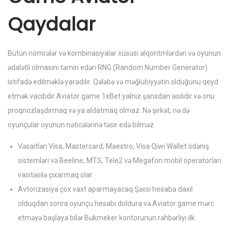
Qaydalar
Bütün nömrələr və kombinasiyalar xüsusi alqoritmlərdən və oyunun
ədalətli olmasını təmin edən RNG (Random Number Generator)
istifadə edilməklə yaradılır. Qələbə və məğlubiyyətin olduğunu qeyd
etmək vacibdir Aviator game 1xBet yalnız şansdan asılıdır və onu
proqnozlaşdırmaq və ya aldatmaq olmaz. Nə şirkət, nə də
oyunçular oyunun nəticələrinə təsir edə bilməz.
Vəsaitləri Visa, Mastercard, Maestro, Visa Qiwi Wallet ödəniş
sistemləri və Beeline, MTS, Tele2 və Megafon mobil operatorları
vasitəsilə çıxarmaq olar.
Avtorizasiya çox vaxt aparmayacaq.Şəxsi hesaba daxil
olduqdan sonra oyunçu hesabı doldura və Aviator game mərc
etməyə başlaya bilər.Bukmeker kontorunun rəhbərliyi ilk