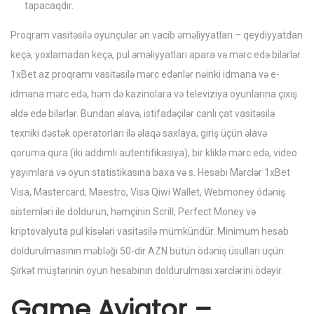
tapacaqdır.
Proqram vasitəsilə oyunçular ən vacib əməliyyatları – qeydiyyatdan
keçə, yoxlamadan keçə, pul əməliyyatları apara və mərc edə bilərlər.
1xBet az proqramı vasitəsilə mərc edənlər nəinki idmana və e-
idmana mərc edə, həm də kazinolara və televiziya oyunlarına çıxış
əldə edə bilərlər. Bundan əlavə, istifadəçilər canlı çat vasitəsilə
texniki dəstək operatorları ilə əlaqə saxlaya, giriş üçün əlavə
qoruma qura (iki addımlı autentifikasiya), bir kliklə mərc edə, video
yayımlara və oyun statistikasına baxa və s. Hesabı Mərclər 1xBet
Visa, Mastercard, Maestro, Visa Qiwi Wallet, Webmoney ödəniş
sistemləri ile doldurun, həmçinin Scrill, Perfect Money və
kriptovalyuta pul kisələri vasitəsilə mümkündür. Minimum hesab
doldurulmasının məbləği 50-dir AZN bütün ödəniş üsulları üçün.
Şirkət müştərinin oyun hesabının doldurulması xərclərini ödəyir.
Game Aviator –