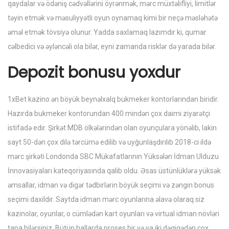
qaydalar və ödəniş cədvəllərini öyrənmək, mərc müxtəlifliyi, limitlər
təyin etmək və məsuliyyətli oyun oynamaq kimi bir neçə məsləhətə
əməl etmək tövsiyə olunur. Yadda saxlamaq lazımdır ki, qumar
cəlbedici və əyləncəli ola bilər, eyni zamanda risklər də yarada bilər.
Depozit bonusu yoxdur
1xBet kazino ən böyük beynəlxalq bukmeker kontorlarından biridir.
Hazırda bukmeker kontorundan 400 mindən çox daimi ziyarətçi
istifadə edir. Şirkət MDB ölkələrindən olan oyunçulara yönəlib, lakin
sayt 50-dən çox dilə tərcümə edilib və uyğunlaşdırılıb 2018-ci ildə
mərc şirkəti Londonda SBC Mükafatlarının Yüksələn İdman Ulduzu
İnnovasiyaları kateqoriyasında qalib oldu. Əsas üstünlüklərə yüksək
əmsallar, idman və digər tədbirlərin böyük seçimi və zəngin bonus
seçimi daxildir. Saytda idman mərc oyunlarına əlavə olaraq siz
kazinolar, oyunlar, o cümlədən kart oyunları və virtual idman növləri
tapa bilərsiniz. Bütün hallarda proses bir və ya iki dəqiqədən çox