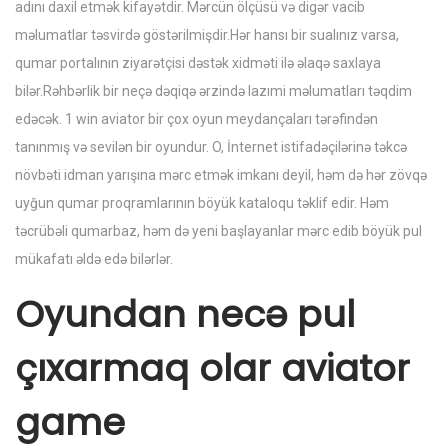
adını daxil etmək kifayətdir. Mərcün ölçüsü və digər vacib
məlumatlar təsvirdə göstərilmişdir.Hər hansı bir sualınız varsa,
qumar portalının ziyarətçisi dəstək xidməti ilə əlaqə saxlaya
bilər.Rəhbərlik bir neçə dəqiqə ərzində lazımi məlumatları təqdim
edəcək. 1 win aviator bir çox oyun meydançaları tərəfindən
tanınmış və sevilən bir oyundur. O, İnternet istifadəçilərinə təkcə
növbəti idman yarışına mərc etmək imkanı deyil, həm də hər zövqə
uyğun qumar proqramlarının böyük kataloqu təklif edir. Həm
təcrübəli qumarbaz, həm də yeni başlayanlar mərc edib böyük pul
mükafatı əldə edə bilərlər.
Oyundan necə pul
çıxarmaq olar aviator
game