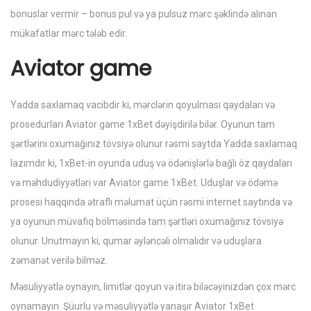
bonuslar vermir – bonus pul və ya pulsuz mərc şəklində alınan
mükafatlar mərc tələb edir.
Aviator game
Yadda saxlamaq vacibdir ki, mərclərin qoyulması qaydaları və
prosedurları Aviator game 1xBet dəyişdirilə bilər. Oyunun tam
şərtlərini oxumağınız tövsiyə olunur rəsmi saytda Yadda saxlamaq
lazımdır ki, 1xBet-in oyunda uduş və ödənişlərlə bağlı öz qaydaları
və məhdudiyyətləri var Aviator game 1xBet. Uduşlar və ödəmə
prosesi haqqında ətraflı məlumat üçün rəsmi internet saytında və
ya oyunun müvafiq bölməsində tam şərtləri oxumağınız tövsiyə
olunur. Unutmayın ki, qumar əyləncəli olmalıdır və uduşlara
zəmanət verilə bilməz.
Məsuliyyətlə oynayın, limitlər qoyun və itirə biləcəyinizdən çox mərc
oynamayın. Şüurlu və məsuliyyətlə yanaşır Aviator 1xBet