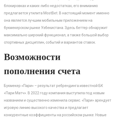
блокировках и каких-либо недостатках, его вниманию
предлагается утилита MostBet. В настоящий момент именно
она является лучшим мобильным приложением на
букмекерском рынке Узбекистана. Здесь беттер обнаружит
максимально широкий функционал, а также большой выбор
спортивных дисциплин, событий и вариантов ставок.
Возможности
пополнения счета
Букмекер «Пари» – результат ребрендинга известной БК
«Пари Матч». В 2022 году компания выступила под новым
названием и существенно изменила сервис. «Пари» арендует
игровую линию высокого качества и предлагает
конкурентные коэффициенты на российском рынке. Новые