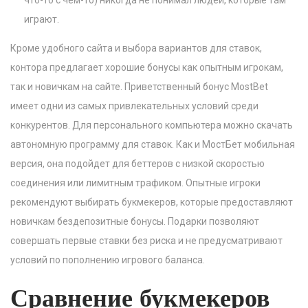
играют.
Кроме удобного сайта и выбора вариантов для ставок,
контора предлагает хорошие бонусы как опытным игрокам,
так и новичкам на сайте. Приветственный бонус MostBet
имеет одни из самых привлекательных условий среди
конкурентов. Для персонального компьютера можно скачать
автономную программу для ставок. Как и МостБет мобильная
версия, она подойдет для беттеров с низкой скоростью
соединения или лимитным трафиком. Опытные игроки
рекомендуют выбирать букмекеров, которые предоставляют
новичкам бездепозитные бонусы. Подарки позволяют
совершать первые ставки без риска и не предусматривают
условий по пополнению игрового баланса.
Сравнение букмекеров