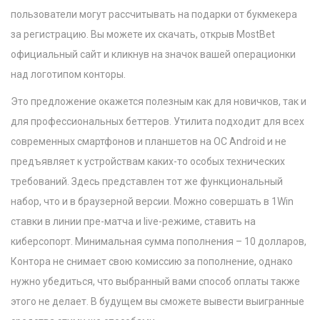
пользователи могут рассчитывать на подарки от букмекера
за регистрацию. Вы можете их скачать, открыв MostBet
официальный сайт и кликнув на значок вашей операционки
над логотипом конторы.
Это предложение окажется полезным как для новичков, так и
для профессиональных беттеров. Утилита подходит для всех
современных смартфонов и планшетов на ОС Android и не
предъявляет к устройствам каких-то особых технических
требований. Здесь представлен тот же функциональный
набор, что и в браузерной версии. Можно совершать в 1Win
ставки в линии пре-матча и live-режиме, ставить на
киберсопорт. Минимальная сумма пополнения – 10 долларов,
Контора не снимает свою комиссию за пополнение, однако
нужно убедиться, что выбранный вами способ оплаты также
этого не делает. В будущем вы сможете вывести выигранные