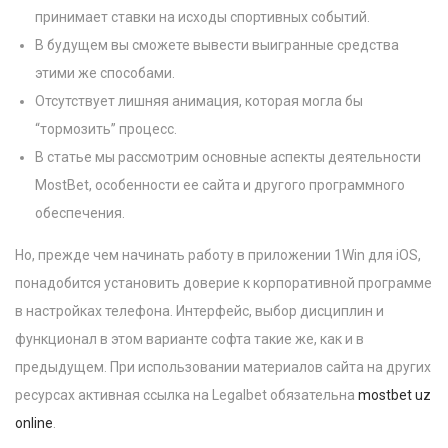
принимает ставки на исходы спортивных событий.
В будущем вы сможете вывести выигранные средства
этими же способами.
Отсутствует лишняя анимация, которая могла бы
“тормозить” процесс.
В статье мы рассмотрим основные аспекты деятельности
MostBet, особенности ее сайта и другого программного
обеспечения.
Но, прежде чем начинать работу в приложении 1Win для iOS,
понадобится установить доверие к корпоративной программе
в настройках телефона. Интерфейс, выбор дисциплин и
функционал в этом варианте софта такие же, как и в
предыдущем. При использовании материалов сайта на других
ресурсах активная ссылка на Legalbet обязательна
mostbet uz
online
.