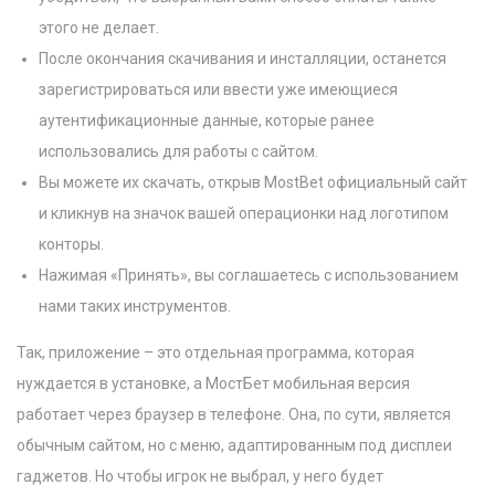
этого не делает.
После окончания скачивания и инсталляции, останется
зарегистрироваться или ввести уже имеющиеся
аутентификационные данные, которые ранее
использовались для работы с сайтом.
Вы можете их скачать, открыв MostBet официальный сайт
и кликнув на значок вашей операционки над логотипом
конторы.
Нажимая «Принять», вы соглашаетесь с использованием
нами таких инструментов.
Так, приложение – это отдельная программа, которая
нуждается в установке, а МостБет мобильная версия
работает через браузер в телефоне. Она, по сути, является
обычным сайтом, но с меню, адаптированным под дисплеи
гаджетов. Но чтобы игрок не выбрал, у него будет