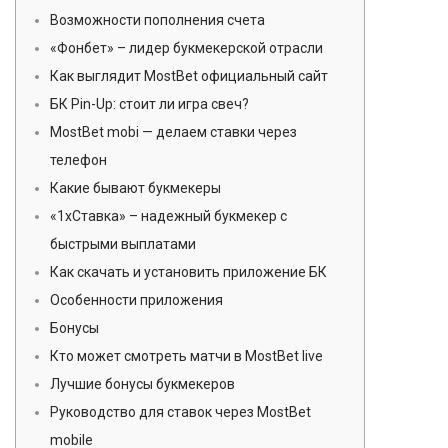
Возможности пополнения счета
«Фонбет» – лидер букмекерской отрасли
Как выглядит MostBet официальный сайт
БК Pin-Up: стоит ли игра свеч?
MostBet mobi — делаем ставки через
телефон
Какие бывают букмекеры
«1хСтавка» – надежный букмекер с
быстрыми выплатами
Как скачать и установить приложение БК
Особенности приложения
Бонусы
Кто может смотреть матчи в MostBet live
Лучшие бонусы букмекеров
Руководство для ставок через MostBet
mobile