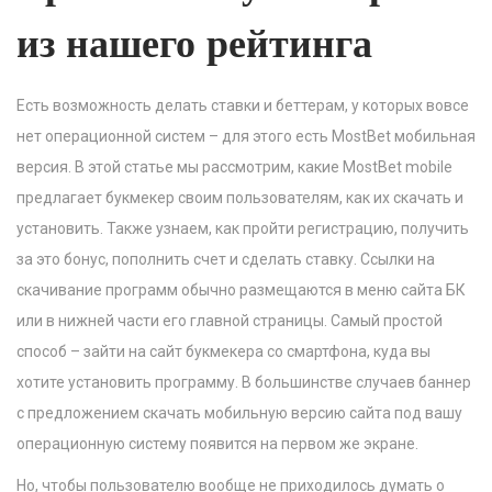
из нашего рейтинга
Есть возможность делать ставки и беттерам, у которых вовсе
нет операционной систем – для этого есть MostBet мобильная
версия. В этой статье мы рассмотрим, какие MostBet mobile
предлагает букмекер своим пользователям, как их скачать и
установить. Также узнаем, как пройти регистрацию, получить
за это бонус, пополнить счет и сделать ставку. Ссылки на
скачивание программ обычно размещаются в меню сайта БК
или в нижней части его главной страницы. Самый простой
способ – зайти на сайт букмекера со смартфона, куда вы
хотите установить программу. В большинстве случаев баннер
с предложением скачать мобильную версию сайта под вашу
операционную систему появится на первом же экране.
Но, чтобы пользователю вообще не приходилось думать о