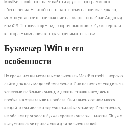
MostBet, особенности ее сайта и другого программного
обеспечения. Но чтобы не терять время на поиски зеркала,
можно установить приложение на смартфон на базе Андроид
или iOS. Тотализатор – вид спортивных ставок, букмекерская
контора – компания, которая принимает ставки.
Букмекер 1Win и его
особенности
Но кроме них вы можете использовать MostBet mobi – версию
сайта для всех моделей телефонов. Она позволяет следить за
успехами любимых команд и делать ставки находясь в
пробке, на отдыхе или на работе. Они заменяют нам массу
вещей, в том числе и персональный компьютер. Естественно,
не обошел прогресс и букмекерские конторы – многие БК уже
выпустили свои приложения для пользователей.