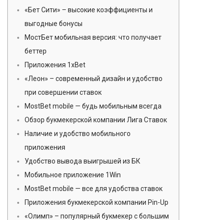
«Бет Сити» – высокие коэффициенты и
выгодные бонусы
МостБет мобильная версия: что получает
беттер
Приложения 1xBet
«Леон» – современный дизайн и удобство
при совершении ставок
MostBet mobile — будь мобильным всегда
Обзор букмекерской компании Лига Ставок
Наличие и удобство мобильного
приложения
Удобство вывода выигрышей из БК
Мобильное приложение 1Win
MostBet mobile — все для удобства ставок
Приложения букмекерской компании Pin-Up
«Олимп» – популярный букмекер с большим