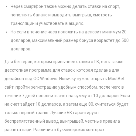
Через смартфон также можно делать ставки на спорт,
пополнять баланс и выводить выигрыш, смотреть
трансляции и участвовать в акциях.
Но если в течение часа положить на депозит минимум 20
долларов, максимальный размер бонуса возрастет до 500
долларов.
Для беттеров, которым привычнее ставки с ПК, есть также
десктопная программа для ставок, которая сделана для
девайсов под ОС Windows. Новичку нужно открыть MostBet
сайт, пройти регистрацию удобным способом, после чего в
течение 7 дней пополнить счет на сумму от 10 долларов. Если
на счет зайдет 10 долларов, а затем еще 80, считаться будет
только первый транш. Лучшие БК гарантируют
беспрепятственный вывод выигрышей, честные правила
расчета пари. Различия в букмекерских конторах