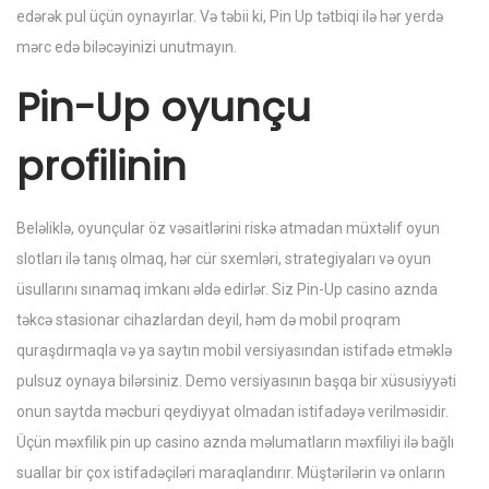
edərək pul üçün oynayırlar. Və təbii ki, Pin Up tətbiqi ilə hər yerdə
mərc edə biləcəyinizi unutmayın.
Pin-Up oyunçu
profilinin
Beləliklə, oyunçular öz vəsaitlərini riskə atmadan müxtəlif oyun
slotları ilə tanış olmaq, hər cür sxemləri, strategiyaları və oyun
üsullarını sınamaq imkanı əldə edirlər. Siz Pin-Up casino aznda
təkcə stasionar cihazlardan deyil, həm də mobil proqram
quraşdırmaqla və ya saytın mobil versiyasından istifadə etməklə
pulsuz oynaya bilərsiniz. Demo versiyasının başqa bir xüsusiyyəti
onun saytda məcburi qeydiyyat olmadan istifadəyə verilməsidir.
Üçün məxfilik pin up casino aznda məlumatların məxfiliyi ilə bağlı
suallar bir çox istifadəçiləri maraqlandırır. Müştərilərin və onların