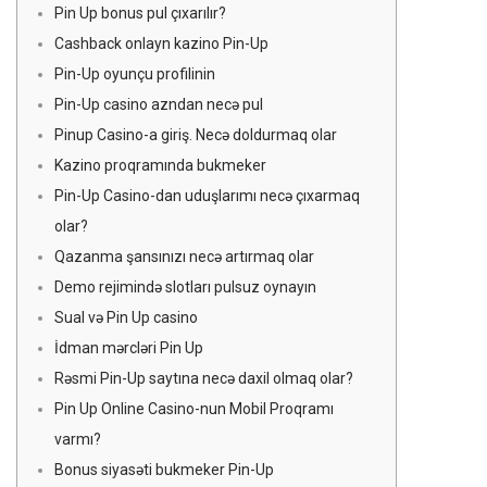
Pin Up bonus pul çıxarılır?
Cashback onlayn kazino Pin-Up
Pin-Up oyunçu profilinin
Pin-Up casino azndan necə pul
Pinup Casino-a giriş. Necə doldurmaq olar
Kazino proqramında bukmeker
Pin-Up Casino-dan uduşlarımı necə çıxarmaq
olar?
Qazanma şansınızı necə artırmaq olar
Demo rejimində slotları pulsuz oynayın
Sual və Pin Up casino
İdman mərcləri Pin Up
Rəsmi Pin-Up saytına necə daxil olmaq olar?
Pin Up Online Casino-nun Mobil Proqramı
varmı?
Bonus siyasəti bukmeker Pin-Up