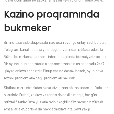
liqalar üçün daha təvazökar əmsallar təyin olunur (marja 5-8%).
Kazino proqramında
bukmeker
Bir mütəxəssislə əlaqə saxlamaq üçün oyunçu onlayn söhbətdən,
Telegram kanalından və ya e-poçt ünvanından istifadə edə bilər.
Bütün bu məlumatlar rəsmi internet saytında ictimaiyyətə açıqdır.
Bir oyunçunun operatorla əlaqə saxlamasının ən asan yolu 24/7
işləyən onlayn söhbətdir. Pinup casino dəstək hesab, oyunlar və
texniki problemlərlə bağlı problemləri həll edir.
Slotlara mərc etməkdən əlavə, siz idman bölməsindən istifadə edə
bilərsiniz. Futbol, xokkey və tennis də daxil olmaqla, hər gün
müxtəlif fənlər üzrə yüzlərlə tədbir keçirilir. Siz həmçinin yüksək
əmsallarla eSports-a da mərc edə bilərsiniz. Sayt yaxşı