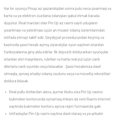
Hər bir oyunçu Pinup az qazandıqdan sonra pulu necə çıxarmaq və
karta və ya elektron cüzdana ödənişləri qəbul etmək barədə
düşünür. Real mərcləri olan Pin Up az rəsmi saytı uduşların
çıxarılması və yatırılması üçün ən müasir ödəniş sistemlərindən
istifadə etməyi təklif edir. Qeydiyyat prosedurundan keçmiş və
kazinoda şəxsi hesab açmış ziyarətçilər oyun saytının istənilən
funksiyalarına giriş əldə edirlər. İlk depoziti doldurarkən oyunçular
istənilən slot maşınlarını, ruletləri və hətta real pul üçün canlı
dilerlərlə canlı oyunları seçə biləcəklər . Şəxsi hesabınıza daxil
olmaqla, qonaq istədiyi ödəniş üsulunu seçə və müvafiq rekvizitləri
doldura biləcək.
Real pullu slotlardan əlavə, qumar klubu sizə Pin Up casino
bukmeker kontorunda oynamaq imkanı da verir.Rəsmi internet
saytında bukmeker kontoru ayrıca rejim formasında gəlir.
İstifadəçilər Pin-Up rəsmi saytına daxil olaraq və ya şirkətin