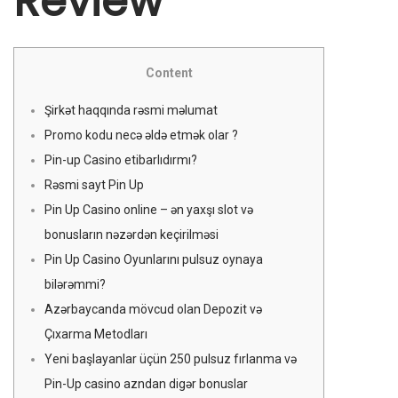
Review
l
n
9
,
2
Content
0
Şirkət haqqında rəsmi məlumat
2
Promo kodu necə əldə etmək olar ?
3
Pin-up Casino etibarlıdırmı?
Rəsmi sayt Pin Up
Pin Up Casino online – ​​ən yaxşı slot və
bonusların nəzərdən keçirilməsi
Pin Up Casino Oyunlarını pulsuz oynaya
bilərəmmi?
Azərbaycanda mövcud olan Depozit və
Çıxarma Metodları
Yeni başlayanlar üçün 250 pulsuz fırlanma və
Pin-Up casino azndan digər bonuslar