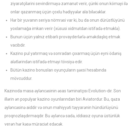
ziyarətçilərini sevindirməyə zəmanət verir, çünki onun köməyi ilə
onlar qazanmaq üçün çoxlu hədiyyələr ala biləcəklər.
Hər bir yuvanın seriya nömrəsi var ki, bu da onun dürüstlüyünü
yoxlamağa imkan verir (xüsusi xidmətdən istifadə etməklə).
Bunun üçün yalnız etibarlı provayderlərlə əməkdaşlıq etmək
vacibdir.
Kazino pul yatırmaq və sonradan çıxarmaq üçün eyni ödəniş
alətlərindən istifadə etməyi tövsiyə edir.
Bütün kazino bonusları oyunçuların şəxsi hesabında
mövcuddur.
Kazinoda masa əyləncəsinin əsas təminatçısı Evolution-dır. Son
illərin ən populyar kazino oyunlarından biri Aviatordur. Bu, qəza
əyləncəsinə aiddir və onun mahiyyəti təyyarənin hündürlüyünü
proqnozlaşdırmaqdır. Bu əyləncə sadə, iddiasız oyuna üstünlük
verən hər kəsə müraciət edəcək.