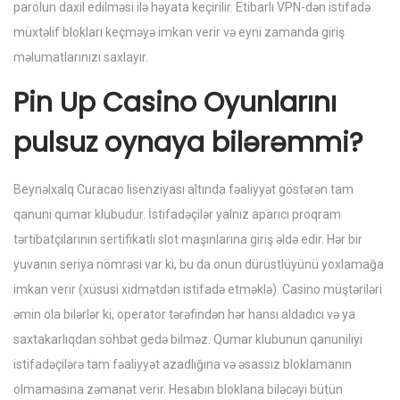
parolun daxil edilməsi ilə həyata keçirilir. Etibarlı VPN-dən istifadə
müxtəlif blokları keçməyə imkan verir və eyni zamanda giriş
məlumatlarınızı saxlayır.
Pin Up Casino Oyunlarını
pulsuz oynaya bilərəmmi?
Beynəlxalq Curacao lisenziyası altında fəaliyyət göstərən tam
qanuni qumar klubudur. İstifadəçilər yalnız aparıcı proqram
tərtibatçılarının sertifikatlı slot maşınlarına giriş əldə edir. Hər bir
yuvanın seriya nömrəsi var ki, bu da onun dürüstlüyünü yoxlamağa
imkan verir (xüsusi xidmətdən istifadə etməklə). Casino müştəriləri
əmin ola bilərlər ki, operator tərəfindən hər hansı aldadıcı və ya
saxtakarlıqdan söhbət gedə bilməz. Qumar klubunun qanuniliyi
istifadəçilərə tam fəaliyyət azadlığına və əsassız bloklamanın
olmamasına zəmanət verir. Hesabın bloklana biləcəyi bütün