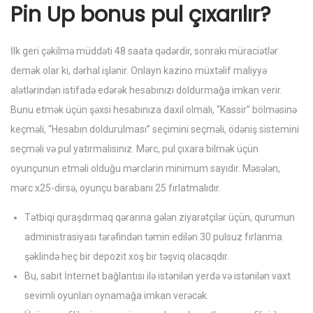
Pin Up bonus pul çıxarılır?
İlk geri çəkilmə müddəti 48 saata qədərdir, sonrakı müraciətlər
demək olar ki, dərhal işlənir. Onlayn kazino müxtəlif maliyyə
alətlərindən istifadə edərək hesabınızı doldurmağa imkan verir.
Bunu etmək üçün şəxsi hesabınıza daxil olmalı, “Kassir” bölməsinə
keçməli, “Hesabın doldurulması” seçimini seçməli, ödəniş sistemini
seçməli və pul yatırmalısınız. Mərc, pul çıxara bilmək üçün
oyunçunun etməli olduğu mərclərin minimum sayıdır. Məsələn,
mərc x25-dirsə, oyunçu barabanı 25 fırlatmalıdır.
Tətbiqi quraşdırmaq qərarına gələn ziyarətçilər üçün, qurumun
administrasiyası tərəfindən təmin edilən 30 pulsuz fırlanma
şəklində heç bir depozit xoş bir təşviq olacaqdır.
Bu, sabit İnternet bağlantısı ilə istənilən yerdə və istənilən vaxt
sevimli oyunları oynamağa imkan verəcək.