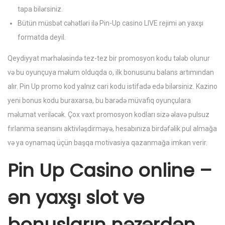
tapa bilərsiniz.
Bütün müsbət cəhətləri ilə Pin-Up casino LIVE rejimi ən yaxşı
formatda deyil.
Qeydiyyat mərhələsində tez-tez bir promosyon kodu tələb olunur
və bu oyunçuya məlum olduqda o, ilk bonusunu balans artımından
alır. Pin Up promo kod yalnız cari kodu istifadə edə bilərsiniz. Kazino
yeni bonus kodu buraxarsa, bu barədə müvafiq oyunçulara
məlumat veriləcək. Çox vaxt promosyon kodları sizə əlavə pulsuz
fırlanma seansını aktivləşdirməyə, hesabınıza birdəfəlik pul almağa
və ya oynamaq üçün başqa motivasiya qazanmağa imkan verir.
Pin Up Casino online – ​​
ən yaxşı slot və
bonusların nəzərdən