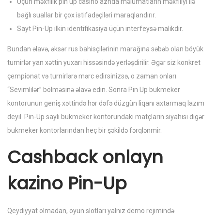
Üçün məxfilik pin up casino aznda məlumatların məxfiliyi ilə
bağlı suallar bir çox istifadəçiləri maraqlandırır.
Sayt Pin-Up ilkin identifikasiya üçün interfeysə malikdir.
Bundan əlavə, əksər rus bahisçilərinin marağına səbəb olan böyük
turnirlər yan xəttin yuxarı hissəsində yerləşdirilir. Əgər siz konkret
çempionat və turnirlərə mərc edirsinizsə, o zaman onları
“Sevimlilər” bölməsinə əlavə edin. Sonra Pin Up bukmeker
kontorunun geniş xəttində hər dəfə düzgün liqanı axtarmaq lazım
deyil. Pin-Up saylı bukmeker kontorundakı matçların siyahısı digər
bukmeker kontorlarından heç bir şəkildə fərqlənmir.
Cashback onlayn
kazino Pin-Up
Qeydiyyat olmadan, oyun slotları yalnız demo rejimində