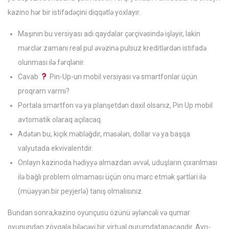
kazino hər bir istifadəçini diqqətlə yoxlayır.
Maşının bu versiyası adi qaydalar çərçivəsində işləyir, lakin
mərclər zamanı real pul əvəzinə pulsuz kreditlərdən istifadə
olunması ilə fərqlənir.
Cavab
Pin-Up-un mobil versiyası və smartfonlar üçün
proqram varmı?
Portala smartfon və ya planşetdən daxil olsanız, Pin Up mobil
avtomatik olaraq açılacaq.
Adətən bu, kiçik məbləğdir, məsələn, dollar və ya başqa
valyutada ekvivalentdir.
Onlayn kazinoda hədiyyə almazdan əvvəl, uduşların çıxarılması
ilə bağlı problem olmaması üçün onu mərc etmək şərtləri ilə
(müəyyən bir peyjerlə) tanış olmalısınız.
Bundan sonra,kazino oyunçusu özünü əyləncəli və qumar
oyunundan zövqala biləcəyi bir virtual qurumdatapacaqdır. Ayrı-