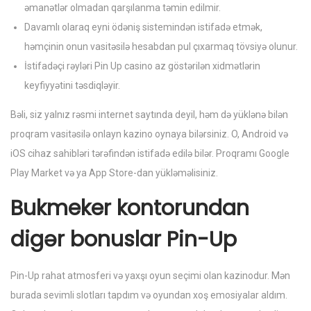
əmanətlər olmadan qarşılanma təmin edilmir.
Davamlı olaraq eyni ödəniş sistemindən istifadə etmək,
həmçinin onun vasitəsilə hesabdan pul çıxarmaq tövsiyə olunur.
İstifadəçi rəyləri Pin Up casino az göstərilən xidmətlərin
keyfiyyətini təsdiqləyir.
Bəli, siz yalnız rəsmi internet saytında deyil, həm də yüklənə bilən
proqram vasitəsilə onlayn kazino oynaya bilərsiniz. O, Android və
iOS cihaz sahibləri tərəfindən istifadə edilə bilər. Proqramı Google
Play Market və ya App Store-dan yükləməlisiniz.
Bukmeker kontorundan
digər bonuslar Pin-Up
Pin-Up rahat atmosferi və yaxşı oyun seçimi olan kazinodur. Mən
burada sevimli slotları tapdım və oyundan xoş emosiyalar aldım.