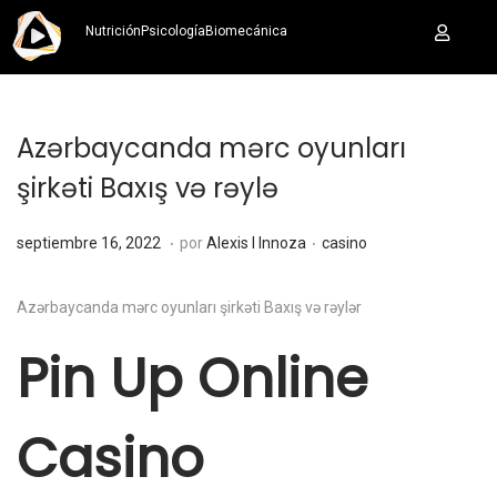
Nutrición
Psicología
Biomecánica
Azərbaycanda mərc oyunları
şirkəti Baxış və rəylə
.
.
P
P
n
septiembre 16, 2022
por
Alexis I Innoza
casino
u
u
o
b
b
v
Azərbaycanda mərc oyunları şirkəti Baxış və rəylər
l
l
i
Pin Up Online
i
i
e
c
c
m
a
a
b
Casino
d
d
r
o
o
e