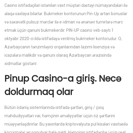
Casino istifadəçiləri istənilən vaxt müştəri dəstəyi nümayəndələri ilə
əlaqə saxlaya bilərlər. Bukmeker kontorunun Pin-Up artan bonuslar
və səxavətli pulsuz mərclər ilə e-idman və ənənəvi turnirlərə mərc
etmək üçün qanuni bukmekerdir. PIN-UP casino veb-saytı 1
oktyabr 2020-ci ildə istifadəyə verilmiş bukmeker kontorudur. O,
Azərbaycanın tənzimləyici orqanlarından lazımi lisenziya və
icazələrə malikdir və qanuni olaraq Azərbaycan ərazisində
xidmətlər göstərir.
Pinup Casino-a giriş. Necə
doldurmaq olar
Bütün ödəniş sistemlərində istifadə şərtləri, giriş / çıxış
məhdudiyyətləri var, həmçinin əməliyyatlar üçün öz şərtlərini
müəyyənləşdirirlər. Bu yaxınlarda kriptovalyuta pul kisələri vasitəsilə
köçürmələr ən populyar hala gəldi. Həmçinin istifadəçilər üçün real