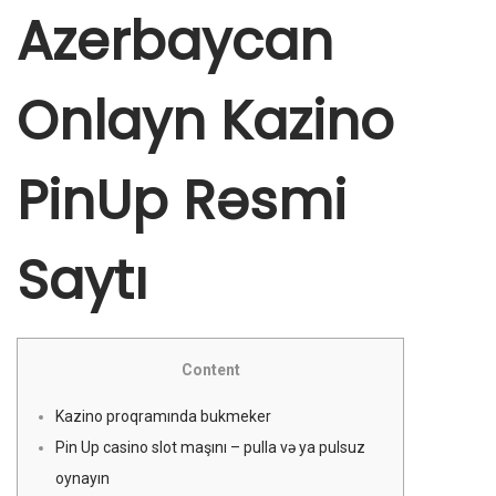
Azerbaycan ️
e
e
2
l
n
7
,
Onlayn Kazino
2
0
PinUp Rəsmi
2
3
Saytı
Content
Kazino proqramında bukmeker
Pin Up casino slot maşını – pulla və ya pulsuz
oynayın