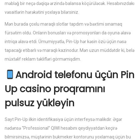
məbləğ bir neçə dəqiqə ərzində balansa köçürüləcək. Hesabınızdakı
vəsaitlərin hərəkətini yoxlaya bilərsiniz.
Mən burada çoxlu maraqlı slotlar tapdım və bəxtimi sınamaq
fürsətim oldu. Onların bonusları və promosyonları da oyuna əlavə
intriqa əlavə etdi. Ümumiyyətlə, Pin-Up hər kəsin özü üçün nəsə
tapacağı etibarlı və maraqlı kazinodur. Mən uzun müddətdir ki, belə
müxtəlif reklam təklifləri görməmişdim.
Android telefonu üçün Pin
Up casino proqramını
pulsuz yükləyin
Sayt Pin-Up ilkin identifikasiya üçün interfeysə malikdir. Əgər
nədənsə “Professional” QIWI hesabını qeydiyyatdan keçirə
bilmirsinizsə, müştərinin bukmeker kontorunu yoxlamaq üçün bu