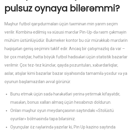
pulsuz oynaya bilərəmmi?
Məşhur futbol qarşıdurmaları üçün təxminən min yarım seçim
verilir. Kombinə edilmiş və xüsusi mərclər Pin-Up-də rəsm çəkməyin
mühüm üstünlüyüdür. Bukmeker kontor bu cür mürəkkəb mərclərin
həqiqətən geniş seçimini təklif edir. Ancaq bir çatışmazlıq da var –
bir çox matçlar, hətta böyük futbol hadisələri üçün statistik bazarlar
verilmir. Çox tez-tez künclər, qayda pozuntuları, xəbərdarlıqlar,
aslar, atışlar kimi bazarlar bazar siyahısında tamamilə yoxdur və ya
oyunun başlamazdan əvvəl görünür.
Bunu etmək üçün sadə hərəkətləri yerinə yetirmək kifayətdir,
məsələn, bonus xalları almaq üçün hesabınızı doldurun.
Onları məşhur oyun meydançasının saytındakı «Stolüstü
oyunlar» bölməsində tapa bilərsiniz.
Oyunçular öz rəylərində yazırlar ki, Pin Up kazino saytında