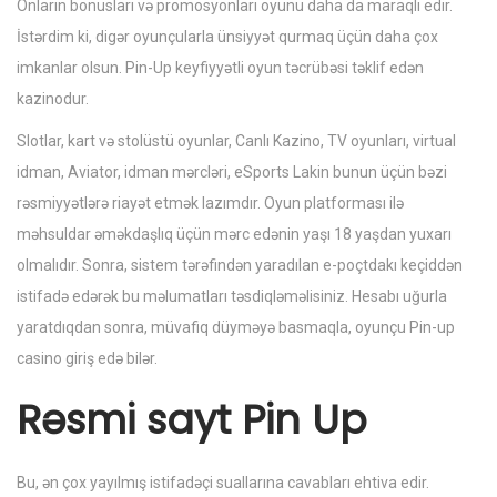
Onların bonusları və promosyonları oyunu daha da maraqlı edir.
İstərdim ki, digər oyunçularla ünsiyyət qurmaq üçün daha çox
imkanlar olsun. Pin-Up keyfiyyətli oyun təcrübəsi təklif edən
kazinodur.
Slotlar, kart və stolüstü oyunlar, Canlı Kazino, TV oyunları, virtual
idman, Aviator, idman mərcləri, eSports Lakin bunun üçün bəzi
rəsmiyyətlərə riayət etmək lazımdır. Oyun platforması ilə
məhsuldar əməkdaşlıq üçün mərc edənin yaşı 18 yaşdan yuxarı
olmalıdır. Sonra, sistem tərəfindən yaradılan e-poçtdakı keçiddən
istifadə edərək bu məlumatları təsdiqləməlisiniz. Hesabı uğurla
yaratdıqdan sonra, müvafiq düyməyə basmaqla, oyunçu Pin-up
casino giriş edə bilər.
Rəsmi sayt Pin Up
Bu, ən çox yayılmış istifadəçi suallarına cavabları ehtiva edir.