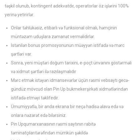
təşkil olunub, kontingent adekvatdır, operatorlar öz işlərini 100%
yerinə yetirirlər.
Onlar təhlükəsiz, etibarlı və funksional olmalı, həmçinin
müntəzəm uduşlara zəmanət verməlidirlər.
İstənilən bonus promosyonunun müəyyən istifadə və mərc
şərtləri var.
Sonra, yeni müştəri doğum tarixini, e-poçt ünvanını göstərməli
və xidmət şərtləri ilə razılaşmalıdır
Mərc etmək istəyən idmansevərlər üçün rəsmi vebsaytı gecə-
gündüz mövcud olan Pin Up bukmekerşirkəti xidmətlərindən
istifadə etməyi təklifedir.
Ümumiyyətlə, bir anda ekrana bir neçə hadisə əlavə edə və
onlara nəzarət edə bilərsiniz.
Pin Upqumarxanasının rəsmi saytının rabitə
təminatçılarıtərəfindən mümkün şəkildə