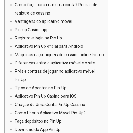
Como faço para criar uma conta? Regras de
e
e
2
registro de cassino
l
n
,
Vantagens do aplicativo móvel
2
Pin-up Casino app
0
Registro e login no Pin Up
2
Aplicativo Pin Up oficial para Android
3
Máquinas caça-níqueis de cassino online Pin-up
Diferenças entre o aplicativo móvel e o site
Prós e contras de jogar no aplicativo móvel
PinUp
Tipos de Apostas na Pin-Up
Aplicativo Pin Up Casino para iOS
Criação de Uma Conta Pin Up Cassino
Como Usar o Aplicativo Móvel Pin-Up?
Faça depósitos no Pin Up
Download do App Pin Up