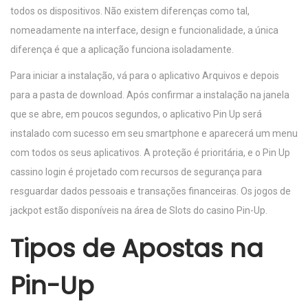
todos os dispositivos. Não existem diferenças como tal,
nomeadamente na interface, design e funcionalidade, a única
diferença é que a aplicação funciona isoladamente.
Para iniciar a instalação, vá para o aplicativo Arquivos e depois
para a pasta de download. Após confirmar a instalação na janela
que se abre, em poucos segundos, o aplicativo Pin Up será
instalado com sucesso em seu smartphone e aparecerá um menu
com todos os seus aplicativos. A proteção é prioritária, e o Pin Up
cassino login é projetado com recursos de segurança para
resguardar dados pessoais e transações financeiras. Os jogos de
jackpot estão disponíveis na área de Slots do casino Pin-Up.
Tipos de Apostas na
Pin-Up