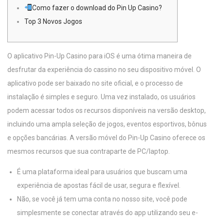
Como fazer o download do Pin Up Casino?
Top 3 Novos Jogos
O aplicativo Pin-Up Casino para iOS é uma ótima maneira de
desfrutar da experiência do cassino no seu dispositivo móvel. O
aplicativo pode ser baixado no site oficial, e o processo de
instalação é simples e seguro. Uma vez instalado, os usuários
podem acessar todos os recursos disponíveis na versão desktop,
incluindo uma ampla seleção de jogos, eventos esportivos, bônus
e opções bancárias. A versão móvel do Pin-Up Casino oferece os
mesmos recursos que sua contraparte de PC/laptop.
É uma plataforma ideal para usuários que buscam uma
experiência de apostas fácil de usar, segura e flexível.
Não, se você já tem uma conta no nosso site, você pode
simplesmente se conectar através do app utilizando seu e-