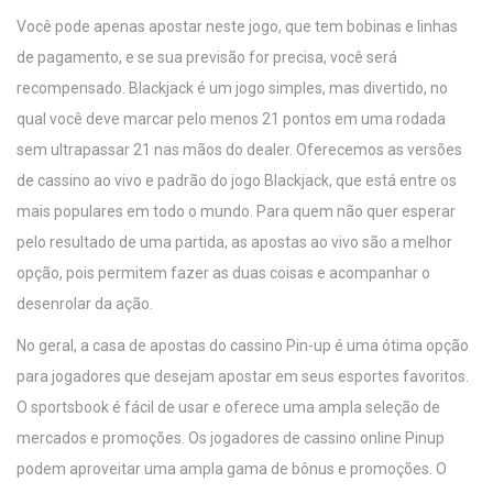
Você pode apenas apostar neste jogo, que tem bobinas e linhas
de pagamento, e se sua previsão for precisa, você será
recompensado. Blackjack é um jogo simples, mas divertido, no
qual você deve marcar pelo menos 21 pontos em uma rodada
sem ultrapassar 21 nas mãos do dealer. Oferecemos as versões
de cassino ao vivo e padrão do jogo Blackjack, que está entre os
mais populares em todo o mundo. Para quem não quer esperar
pelo resultado de uma partida, as apostas ao vivo são a melhor
opção, pois permitem fazer as duas coisas e acompanhar o
desenrolar da ação.
No geral, a casa de apostas do cassino Pin-up é uma ótima opção
para jogadores que desejam apostar em seus esportes favoritos.
O sportsbook é fácil de usar e oferece uma ampla seleção de
mercados e promoções. Os jogadores de cassino online Pinup
podem aproveitar uma ampla gama de bônus e promoções. O