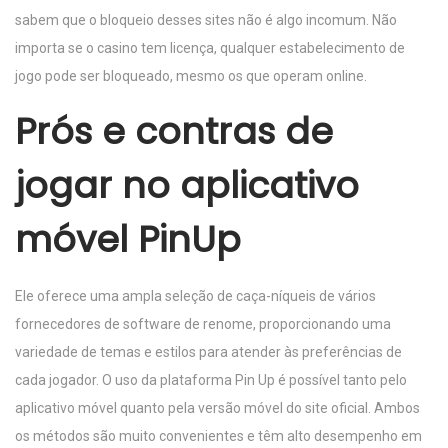
sabem que o bloqueio desses sites não é algo incomum. Não
importa se o casino tem licença, qualquer estabelecimento de
jogo pode ser bloqueado, mesmo os que operam online.
Prós e contras de
jogar no aplicativo
móvel PinUp
Ele oferece uma ampla seleção de caça-níqueis de vários
fornecedores de software de renome, proporcionando uma
variedade de temas e estilos para atender às preferências de
cada jogador. O uso da plataforma Pin Up é possível tanto pelo
aplicativo móvel quanto pela versão móvel do site oficial. Ambos
os métodos são muito convenientes e têm alto desempenho em