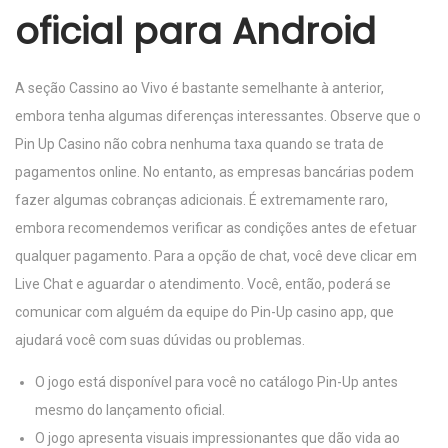
oficial para Android
A seção Cassino ao Vivo é bastante semelhante à anterior,
embora tenha algumas diferenças interessantes. Observe que o
Pin Up Casino não cobra nenhuma taxa quando se trata de
pagamentos online. No entanto, as empresas bancárias podem
fazer algumas cobranças adicionais. É extremamente raro,
embora recomendemos verificar as condições antes de efetuar
qualquer pagamento. Para a opção de chat, você deve clicar em
Live Chat e aguardar o atendimento. Você, então, poderá se
comunicar com alguém da equipe do Pin-Up casino app, que
ajudará você com suas dúvidas ou problemas.
O jogo está disponível para você no catálogo Pin-Up antes
mesmo do lançamento oficial.
O jogo apresenta visuais impressionantes que dão vida ao