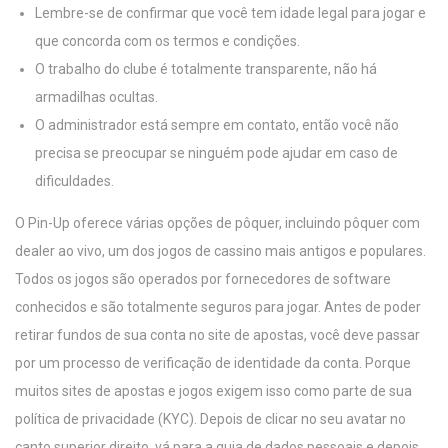
Lembre-se de confirmar que você tem idade legal para jogar e
que concorda com os termos e condições.
O trabalho do clube é totalmente transparente, não há
armadilhas ocultas.
O administrador está sempre em contato, então você não
precisa se preocupar se ninguém pode ajudar em caso de
dificuldades.
O Pin-Up oferece várias opções de pôquer, incluindo pôquer com
dealer ao vivo, um dos jogos de cassino mais antigos e populares.
Todos os jogos são operados por fornecedores de software
conhecidos e são totalmente seguros para jogar. Antes de poder
retirar fundos de sua conta no site de apostas, você deve passar
por um processo de verificação de identidade da conta. Porque
muitos sites de apostas e jogos exigem isso como parte de sua
política de privacidade (KYC). Depois de clicar no seu avatar no
canto superior direito, vá para a guia de dados pessoais e depois