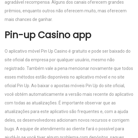
agradável recompensa. Alguns dos canais oferecem grandes
prêmios, enquanto outros não oferecem muito, mas oferecem
mais chances de ganhar.
Pin-up Casino app
O aplicativo móvel Pin Up Casino é gratuito e pode ser baixado do
site oficial da empresa por qualquer usuário, mesmo não
registrado. Também vale a pena mencionar novamente que todos
esses métodos estão disponíveis no aplicativo móvel e no site
oficial Pin Up. Ao baixar o apostas móveis Pin Up do site oficial,
você obtém automaticamente a versão mais recente do aplicativo
com todas as atualizações. É importante observar que as
atualizações para este aplicativo são frequentes e, com a ajuda
deles, os desenvolvedores adicionam novos recursos e corrigem
bugs. A equipe de atendimento ao cliente fará o possível para
ajudá-lo se você tiver algum problema com depósitos, saques,