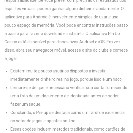
responsabilidade. Se você prever com precisão os resultados dos
esportes virtuais, poderá ganhar algum dinheiro rapidamente. O
aplicativo para Android é incrivelmente simples de usar e usa
pouco espaço de memória. Você pode encontrar instruções passo
a passo para fazer o download e instalá-lo. O aplicativo Pin Up
Casino está disponível para dispositivos Android e iOS. Em vez
disso, abra seu navegador móvel, acesse o site do clube e comece
a jogar.
Existem muito poucos usuários dispostos a investir
imediatamente dinheiro real no jogo, porque isso é um risco.
Lembre-se de que é necessário verificar sua conta fornecendo
uma foto de um documento de identidade antes de poder
fazer um saque.
Concluindo, o Pin-up se destaca como um farol de excelência
no setor de jogos e apostas on-line.
Essas opções incluem métodos tradicionais, como cartões de