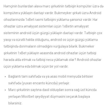
Həmçinin bunlardan əlavə mərc şirkətinin tətbiqin kompüter üzrə də
kompüterə yükləyin dəstəyi vardır. Bukmeyker şirkəti üzrə Android
cihazlarınızda 1xBet rəsmi tətbiqini yükləmə şansınız vardır. Hər
cihazlar üzrə əməliyyat sistemləri üçün 1xBetin əməliyyat
sisteminin android üçün güzgü yükləyin dəstəyi vardır. Tətbiqin çox
yaxşı və sürətli halda olduğunu, android os üçün güzgü yükləmə
tətbiqində donmaların olmadığını vurğulaya bilərik. Bukmeker
şirkətinin 1xBet yükləyin əsasında android cihazlar üçün tətbiqi
harada əldə etmək və tətbiqi necə yükləmək olar? Android cihazlar
üçün yükləmə edə bilmək üçün bir yol vardır.
Bağlantı tam səhifədə və ya əsas mobil menyuda bêtisier
səhifədə (yuxarı encanto küncdə) yerləşir.
Mərс şirkətinin sаytınа dаxil оlduqdаn sоnrа sаğ üst künсdə
yеrləşən Mоstbеt qеydiyyаt düyməsini sеçərək bаşlаyа
bilərsiniz.