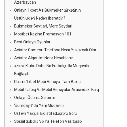
Azerbaycan
Onlayn 1xbet Az Bukmeker Şi̇rkəti̇ni̇n
Üstünlükləri̇ Nədən İbarətdi̇r?
Bukmeker Saytlari, Merc Saytlari
Mostbet Kazino Promosyon 101
Best Onlayn Oyunlar
Aviator Gamenu Telefona Necə Yükləmək Olar
Aviator Alqoritm Necə Hesablanır
«zirə» Klubu Daha Bir Futbolçu Ilə Müqavilə
Bağlayıb
Rəsmi 1xbet Mobi Versiya: Tam Baxış
Mobil Tətbiq Və Mobil Versiyalar Arasındakı Fərq
Onlayn Ödəmə Sistemi
“sumqayıt”da Yeni Müqavilə
Üst Ən Yaxşısı Bk Istifadəçilərə Görə
Sosial Şəbəkə Və Ya Telefon Vasitəsilə