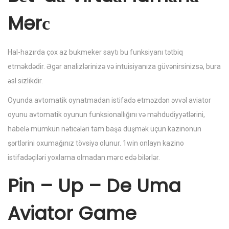
Mərс
Hal-hazırda çox az bukmeker saytı bu funksiyanı tətbiq
etməkdədir. Əgər analizlərinizə və intuisiyanıza güvənirsinizsə, bura
əsl sizlikdir.
Oyunda avtomatik oynatmadan istifadə etməzdən əvvəl aviator
oyunu avtomatik oyunun funksionallığını və məhdudiyyətlərini,
habelə mümkün nəticələri tam başa düşmək üçün kazinonun
şərtlərini oxumağınız tövsiyə olunur. 1win onlayn kazino
istifadəçiləri yoxlama olmadan mərc edə bilərlər.
Pin – Up – De Uma
Aviator Game