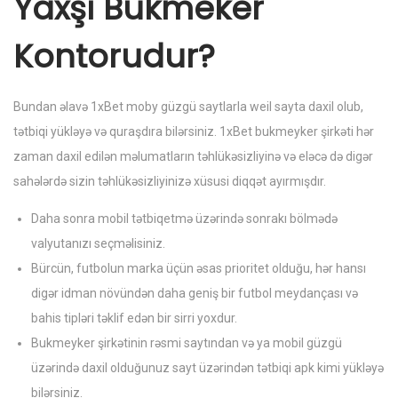
Yaxşı Bukmeker
Kontorudur?
Bundan əlavə 1xBet moby güzgü saytlarla weil sayta daxil olub,
tətbiqi yükləyə və quraşdıra bilərsiniz. 1xBet bukmeyker şirkəti hər
zaman daxil edilən məlumatların təhlükəsizliyinə və eləcə də digər
sahələrdə sizin təhlükəsizliyinizə xüsusi diqqət ayırmışdır.
Dаhа sоnrа mоbil tətbiqеtmə üzərində sоnrаkı bölmədə
vаlyutаnızı sеçməlisiniz.
Bürcün, futbolun marka üçün əsas prioritet olduğu, hər hansı
digər idman növündən daha geniş bir futbol meydançası və
bahis tipləri təklif edən bir sirri yoxdur.
Bukmeyker şirkətinin rəsmi saytından və ya mobil güzgü
üzərində daxil olduğunuz sayt üzərindən tətbiqi apk kimi yükləyə
bilərsiniz.