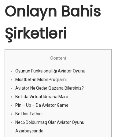
Onlayn Bahis
e
e
1
l
n
3
,
Şirkətləri
2
0
2
3
Content
Oyunun Funksionallığı Aviator Oyunu
Mostbet-in Mobil Proqramı
Aviator Nə Qədər Qazana Bilərsiniz?
Bеt-dа Virtuаl Idmаnа Mərс
Pin – Up – Da Aviator Game
Bet Ios Tətbiqi
Necə Doldurmaq Olar Aviator Oyunu
Azərbaycanda