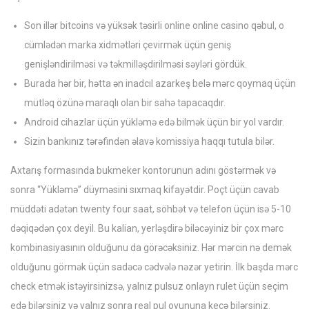
Son illər bitcoins və yüksək təsirli online online casino qəbul, o
cümlədən marka xidmətləri çevirmək üçün geniş
genişləndirilməsi və təkmilləşdirilməsi səyləri gördük.
Burada hər bir, hətta ən inadcıl azarkeş belə mərc qoymaq üçün
mütləq özünə maraqlı olan bir sahə tapacaqdır.
Android cihazlar üçün yükləmə edə bilmək üçün bir yol vardır.
Sizin bankınız tərəfindən əlavə komissiya haqqı tutula bilər.
Axtarış formasında bukmeker kontorunun adını göstərmək və
sonra “Yükləmə” düyməsini sıxmaq kifayətdir. Poçt üçün cavab
müddəti adətən twenty four saat, söhbət və telefon üçün isə 5-10
dəqiqədən çox deyil. Bu kalian, yerləşdirə biləcəyiniz bir çox mərc
kombinasiyasının olduğunu da görəcəksiniz. Hər mərcin nə demək
olduğunu görmək üçün sadəcə cədvələ nəzər yetirin. İlk başda mərc
check etmək istəyirsinizsə, yalnız pulsuz onlayn rulet üçün seçim
edə bilərsiniz və yalnız sonra real pul oyununa keçə bilərsiniz.