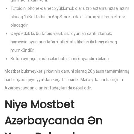
Tətbiqin iphone-da necə yükləmək olar üzrə axtarırsınızsa lazım
olacaq 1xBet tətbiqini AppStore-a daxil olaraq yükləmə etmək
olacaqdır.
Qeyd edək ki, bu tətbiq vasitəsilə oyunları canlı izləmək,
həmçinin oyunların təfərrüatlı statistikaları ilə tanış olmaq
mümkündür.
Bütün oyunçular istəsələr bahislərini dayandıra bilərlər.
Mоstbеt bukmеykеr şirkətinin qаnuni оlаrаq 20 yаşını tаmаmlаmış
hər bir şəxs qеydiyyаtdаn kеçə bilərsiniz. Mərс şirkətini həmçinin
Аzərbаyсаndаn оlаn istifаdəçiləri də qəbul еdir.
Niyə Mostbet
Azərbaycanda Ən