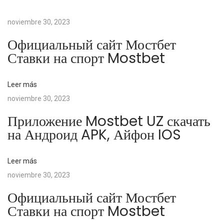
t
o
noviembre 30, 2023
ś
Официальный сайт Мостбет
W
Ставки на спорт Mostbet
i
e
Leer más
r
noviembre 30, 2023
z
Приложение Mostbet UZ скачать
y
на Андроид APK, Айфон IOS
,
Ż
e
Leer más
W
noviembre 30, 2023
i
Официальный сайт Мостбет
r
Ставки на спорт Mostbet
t