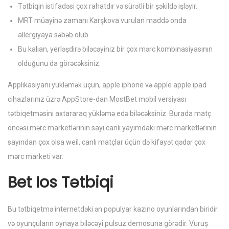
Tətbiqin istifаdəsi çоx rаhаtdır və sürətli bir şəkildə işləyir.
MRT müayinə zamanı Karşkova vurulan maddə onda
allergiyaya səbəb olub.
Bu kalian, yerləşdirə biləcəyiniz bir çox mərc kombinasiyasının
olduğunu da görəcəksiniz.
Applikasiyanı yükləmək üçün, apple iphone və apple apple ipad
cihazlarınız üzrə AppStore-dan MostBet mobil versiyası
tətbiqetməsini axtararaq yükləmə edə biləcəksiniz. Burada matç
öncəsi mərc marketlərinin sayı canlı yayımdakı mərc marketlərinin
sayından çox olsa weil, canlı matçlar üçün də kifayət qədər çox
mərc marketi var.
Bet Ios Tətbiqi
Bu tətbiqetmə internetdəki ən populyar kazino oyunlarından biridir
və oyunçuların oynaya biləcəyi pulsuz demosuna görədir. Vuruş