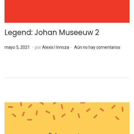
Legend: Johan Museeuw 2
.
.
P
m
mayo 5, 2021
por
Alexis I Innoza
Aún no hay comentarios
u
a
b
y
l
o
i
5
c
,
a
2
d
0
o
2
e
1
l