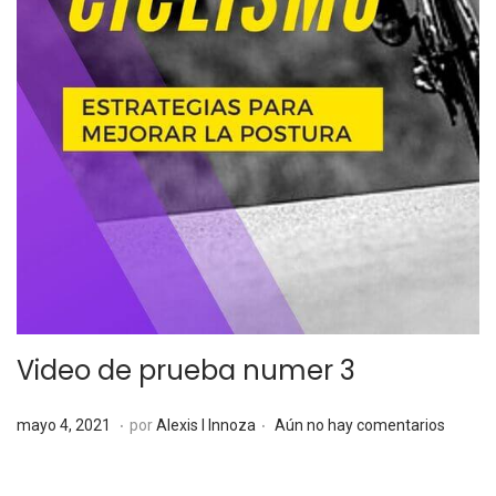
Video de prueba numer 3
.
.
P
m
mayo 4, 2021
por
Alexis I Innoza
Aún no hay comentarios
u
a
b
y