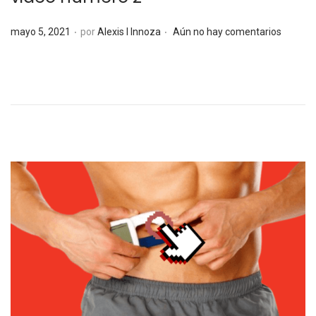
.
.
P
mayo 5, 2021
por
Alexis I Innoza
Aún no hay comentarios
u
b
l
i
c
a
d
o
e
l