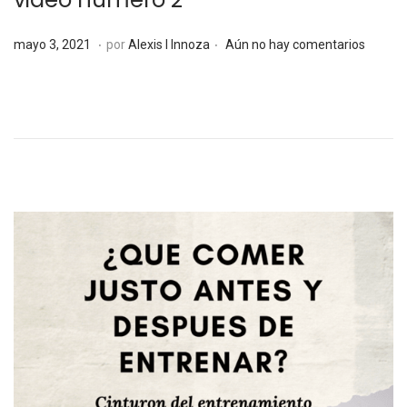
.
.
P
m
mayo 3, 2021
por
Alexis I Innoza
Aún no hay comentarios
u
a
b
y
l
o
i
5
c
,
a
2
d
0
o
2
e
1
l