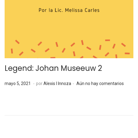
Legend: Johan Museeuw 2
.
.
P
m
mayo 5, 2021
por
Alexis I Innoza
Aún no hay comentarios
u
a
b
y
l
o
i
5
c
,
a
2