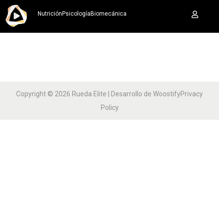
Nutrición
Psicología
Biomecánica
Copyright © 2026
Rueda Elite
| Desarrollo de
Woostify
Privacy
Policy