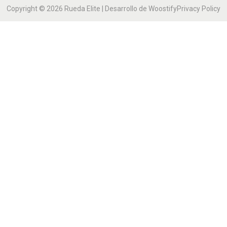
Copyright © 2026
Rueda Elite
| Desarrollo de
Woostify
Privacy Policy